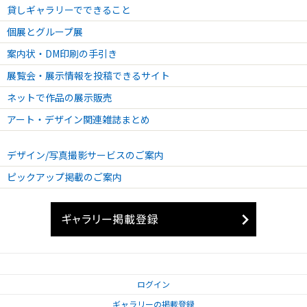
貸しギャラリーでできること
2024.08.09 - 2024.08.11
個展とグループ展
【銀座ぽちっと蚤の市vol.35】開催のお知らせ
案内状・DM印刷の手引き
2024.07.05 - 2024.07.07
【YEMA & PEQUIGNET Made in France Watch Fair】開催のお知らせ
展覧会・展示情報を投稿できるサイト
2024.06.16 - 2024.06.16
ネットで作品の展示販売
【セラピスト向け靴セミナーvol.3開催のお知らせ
アート・デザイン関連雑誌まとめ
2024.05.12 - 2024.05.12
【セラピスト向け靴セミナーvol.2】開催しました。
デザイン/写真撮影サービスのご案内
2024.05.12 - 2024.05.12
【セラピスト向け靴セミナーvol.2】開催のお知らせ
ピックアップ掲載のご案内
2024.04.26 - 2024.04.27
【銀座ぽちっと蚤の市vol.33】開催のお知らせ
2024.04.21 - 2024.04.21
【靴の読み解き術〜セラピスト向け靴セミナー】開催のお知らせ
2024.03.22 - 2024.03.24
【YEMA POP UP STORE】開催のお知らせ
ログイン
2024.03.17 - 2024.03.17
ギャラリーの掲載登録