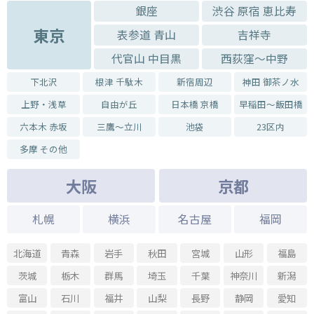
2025.09.18 - 2025.09.18
銀座
渋谷 原宿 恵比寿
【京橋蚤の市vol.7】開催のお知らせ
東京
表参道 青山
吉祥寺
2025.08.23 - 2025.08.24
【銀座ぽちっと蚤の市vol.42】開催のお知らせ
代官山 中目黒
西荻窪～中野
2025.08.09 - 2025.08.10
下北沢
根津 千駄木
新宿周辺
神田 御茶ノ水
【銀座ぽちっと蚤の市vol.41】開催のお知らせ
上野・浅草
自由が丘
日本橋 京橋
早稲田～飯田橋
2025.07.24 - 2025.07.24
【京橋蚤の市vol.6】開催のお知らせ
六本木 赤坂
三鷹～立川
池袋
23区内
多摩 その他
2025.06.28 - 2025.06.28
【銀座ぽちっと蚤の市vol.40】開催のお知らせ
大阪
京都
2025.05.28 - 2025.05.28
goo blogサービス終了に伴うブログ引越しのお知らせ
札幌
横浜
名古屋
福岡
2025.05.22 - 2025.05.22
【京橋蚤の市vol.5】終了しました。
北海道
青森
岩手
秋田
宮城
山形
福島
2025.04.26 - 2025.04.26
【銀座ぽちっと蚤の市vol.39】開催のお知らせ
茨城
栃木
群馬
埼玉
千葉
神奈川
新潟
2025.03.27 - 2025.03.27
富山
石川
福井
山梨
長野
静岡
愛知
【京橋蚤の市vol.4】開催のお知らせ