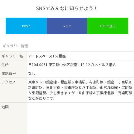
SNSでみんなに知らせよう！
tweet
シェア
LINEで送る
ギャラリー情報
ギャラリー名
アートスペース163銀座
住所
〒104-0061 東京都中央区銀座1-19-12 八木ビル３階Ａ
電話番号
なし
アクセス
東京メトロ銀座線・銀座駅＆京橋駅、有楽町線・銀座一丁目駅＆
新富町駅、日比谷線・東銀座駅＆八丁堀駅、都営浅草線・宝町駅
＆東銀座駅、少し歩きますがＪＲ山手線＆京浜東北線・有楽町駅
などがあります。
地図