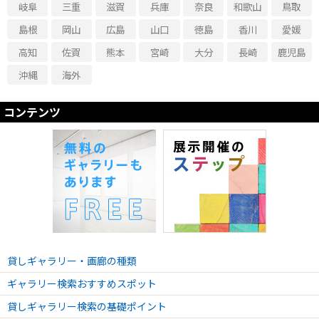
岐阜
三重
滋賀
兵庫
奈良
和歌山
鳥取
2025.02.22 - 2025.02.23
【銀座ぽちっと蚤の市vol.38】開催のお知らせ
島根
岡山
広島
山口
徳島
香川
愛媛
2025.02.08 - 2025.02.09
高知
佐賀
熊本
宮崎
大分
長崎
鹿児島
【にゃんこにゃんこまつりvol.4】開催のお知らせ
沖縄
海外
2025.01.30 - 2025.01.30
【京橋蚤の市vol.3】開催のお知らせ
コンテンツ
2024.12.21 - 2024.12.22
【銀座ぽちっと蚤の市vol.37】開催のお知らせ
2024.12.14 - 2024.12.15
【継時の美学展vol.4】開催のお知らせ
2024.11.28 - 2024.11.28
【京橋蚤の市vol.2】開催のお知らせ
2024.11.08 - 2024.11.10
【男の隠れ家展-大人の装いと装身具-vol.4】開催のお知らせ
貸しギャラリー・画廊の種類
2024.10.26 - 2024.10.27
【銀座ぽちっと蚤の市vol.36】開催のお知らせ
ギャラリー検索おすすめスポット
2024.10.04 - 2024.10.05
貸しギャラリー検索の基礎ポイント
【小さめサイズの古着を楽しむ小さなマーケットvol 2】開催のお知らせ