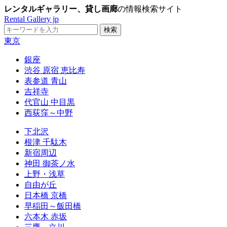
レンタルギャラリー、貸し画廊
の情報検索サイト
Rental Gallery jp
東京
銀座
渋谷 原宿 恵比寿
表参道 青山
吉祥寺
代官山 中目黒
西荻窪～中野
下北沢
根津 千駄木
新宿周辺
神田 御茶ノ水
上野・浅草
自由が丘
日本橋 京橋
早稲田～飯田橋
六本木 赤坂