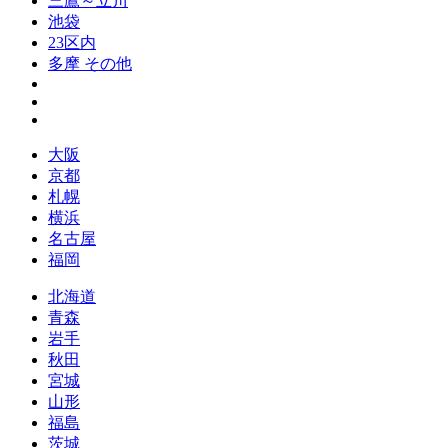
三鷹～立川
池袋
23区内
多摩 その他
大阪
京都
札幌
横浜
名古屋
福岡
北海道
青森
岩手
秋田
宮城
山形
福島
茨城