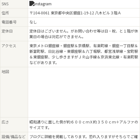
2025.08.09 - 2025.08.10
SNS
【銀座ぽちっと蚤の市vol.41】開催のお知らせ
住所
〒104-0061 東京都中央区銀座1-19-12 八木ビル３階Ａ
2025.07.24 - 2025.07.24
電話番号
【京橋蚤の市vol.6】開催のお知らせ
なし
定休日
定休日はございません。がお問い合わせ等は日・祝、と１階が休
2025.06.28 - 2025.06.28
業日の場合は対応ができません。
【銀座ぽちっと蚤の市vol.40】開催のお知らせ
アクセス
東京メトロ銀座線・銀座駅＆京橋駅、有楽町線・銀座一丁目駅＆
2025.05.28 - 2025.05.28
新富町駅、日比谷線・東銀座駅＆八丁堀駅、都営浅草線・宝町駅
goo blogサービス終了に伴うブログ引越しのお知らせ
＆東銀座駅、少し歩きますがＪＲ山手線＆京浜東北線・有楽町駅
などがあります。
2025.05.22 - 2025.05.22
【京橋蚤の市vol.5】終了しました。
地図
2025.04.26 - 2025.04.26
【銀座ぽちっと蚤の市vol.39】開催のお知らせ
2025.03.27 - 2025.03.27
【京橋蚤の市vol.4】開催のお知らせ
2025.02.22 - 2025.02.23
【銀座ぽちっと蚤の市vol.38】開催のお知らせ
広さ
昭和通りに面した側が約６００ｃｍＸ約３５０ｃｍ＋アルファの
サイズです。
2025.02.08 - 2025.02.09
【にゃんこにゃんこまつりvol.4】開催のお知らせ
設備/備品など
ブログに詳細を掲載しております。恐れ入りますがそちらでご確