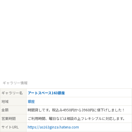
2025.12.27 - 2025.12.28
【銀座ぽちっと蚤の市vol.44】開催のお知らせ
2025.12.20 - 2025.12.21
【あなたが知らない、ナポリ仕立ての世 界へ。Artigiano ciao 10th
anniversary】開催のお知らせ
2025.12.18 - 2025.12.18
【京橋蚤の市vol.9】開催のお知らせ
2025.12.13 - 2025.12.14
【THE GENTLEMEN’S REBELLION-ロックを忘れるな-】
2025.11.27 - 2025.11.27
【京橋蚤の市vol.8】開催のお知らせ
ギャラリー情報
2025.10.25 - 2025.10.26
【銀座ぽちっと蚤の市vol.43】開催のお知らせ
ギャラリー名
アートスペース163銀座
地域
銀座
2025.09.18 - 2025.09.18
【京橋蚤の市vol.7】開催のお知らせ
金額
時間貸しです。税込み4950円から3960円に値下げしました！
2025.08.23 - 2025.08.24
営業時間
ご利用時間、曜日などは相談の上フレキシブルに対応します。
【銀座ぽちっと蚤の市vol.42】開催のお知らせ
サイトURL
https://as163ginza.hatena.com