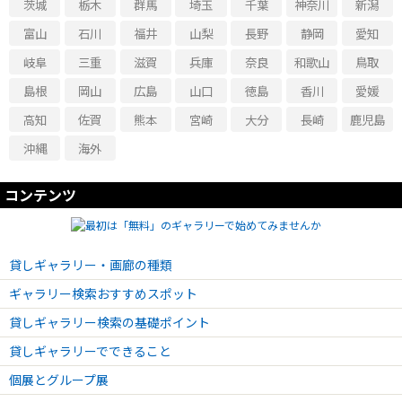
茨城
栃木
群馬
埼玉
千葉
神奈川
新潟
2022.12.11 - 2022.12.11
『第24回銀座ぽちっと蚤の市』開催のお知らせ
富山
石川
福井
山梨
長野
静岡
愛知
岐阜
三重
滋賀
兵庫
奈良
和歌山
鳥取
2022.12.04 - 2022.12.04
『靴を変えて楽々一万歩!歩行力UPセミナーvol.40』開催中止になりました。
島根
岡山
広島
山口
徳島
香川
愛媛
2022.12.04 - 2022.12.04
高知
佐賀
熊本
宮崎
大分
長崎
鹿児島
『靴を変えて楽々一万歩!歩行力UPセミナーvol.40』開催のお知らせ
沖縄
海外
2022.12.03 - 2022.12.03
『銀座ニッティングクラブvol.2』開催のお知らせ
コンテンツ
2022.11.13 - 2022.11.13
『靴を変えて楽々一万歩!歩行力UPセミナーvol.39』開催のお知らせ
2022.10.23 - 2022.10.23
『靴を変えて楽々一万歩!歩行力UPセミナーvol.38』開催のお知らせ
貸しギャラリー・画廊の種類
2022.09.18 - 2022.09.18
ギャラリー検索おすすめスポット
『靴を変えて楽々一万歩!歩行力UPセミナーvol.37』開催のお知らせ
貸しギャラリー検索の基礎ポイント
2022.09.09 - 2022.09.11
貸しギャラリーでできること
『男の隠れ家展vol.1』開催のお知らせ
個展とグループ展
2022.08.28 - 2022.08.28
『第22回銀座ぽちっと蚤の市』開催のお知らせ