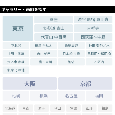
2023.04.23 - 2023.04.23
【第26回銀座ぽちっと蚤の市】開催のお知らせ
ギャラリー・画廊を探す
2023.04.16 - 2023.04.16
銀座
渋谷 原宿 恵比寿
【靴を変えて楽々一万歩!歩行力UPセミナーvol.43】開催のお知らせ
東京
表参道 青山
吉祥寺
2023.03.19 - 2023.03.19
【靴を変えて楽々一万歩!歩行力UPセミナーvol.42】開催のお知らせ
代官山 中目黒
西荻窪～中野
2023.02.26 - 2023.02.26
【第25回銀座ぽちっと蚤の市】開催のお知らせ
下北沢
根津 千駄木
新宿周辺
神田 御茶ノ水
上野・浅草
自由が丘
日本橋 京橋
早稲田～飯田橋
2023.02.12 - 2023.02.12
『にゃんこにゃんこまつりvol.2』開催のお知らせ
六本木 赤坂
三鷹～立川
池袋
23区内
2023.02.05 - 2023.02.05
多摩 その他
『靴を変えて楽々一万歩!歩行力UPセミナーvol.41』開催のお知らせ
2023.02.12 - 2023.02.12
大阪
京都
『にゃんこにゃんこまつりvol.2』開催のお知らせ
2023.01.15 - 2023.01.15
札幌
横浜
名古屋
福岡
『靴を変えて楽々一万歩!歩行力UPセミナーvol.40』開催のお知らせ
2022.12.16 - 2022.12.18
北海道
青森
岩手
秋田
宮城
山形
福島
『継時の美学展vol.2』開催のお知らせ