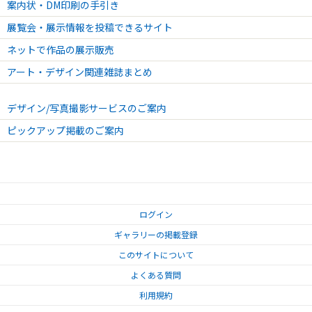
案内状・DM印刷の手引き
2022.06.26 - 2022.06.26
展覧会・展示情報を投稿できるサイト
『第21回銀座ぽちっと蚤の市』開催のお知らせ
ネットで作品の展示販売
2022.05.15 - 2022.05.15
『靴を変えて楽々一万歩!歩行力UPセミナーvol.36』開催のお知らせ
アート・デザイン関連雑誌まとめ
2022.05.08 - 2022.05.08
『銀座ニッティングクラブvol.1』開催のお知らせ
デザイン/写真撮影サービスのご案内
2022.04.24 - 2022.04.24
ピックアップ掲載のご案内
『第20回銀座ぽちっと蚤の市』開催のお知らせ
2022.04.17 - 2022.04.17
『靴を変えて楽々一万歩!歩行力UPセミナーvol.35』開催のお知らせ
2022.03.13 - 2022.03.13
『靴を変えて楽々一万歩!歩行力UPセミナーvol.34』開催のお知らせ
ログイン
2022.02.23 - 2022.02.23
ギャラリーの掲載登録
『にゃんこにゃんこまつり』vol.1開催のお知らせ
このサイトについて
2022.02.20 - 2022.02.20
よくある質問
『靴を変えて楽々一万歩!歩行力UPセミナーvol.33』開催のお知らせ
利用規約
2022.02.13 - 2022.02.13