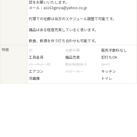
認をお願いいたします。
2025.01.30 - 2025.01.30
メール：as163ginza@yahoo.co.jp
【京橋蚤の市vol.3】開催のお知らせ
代理での在廊は当方のスケジュール調整で可能です。
2024.12.21 - 2024.12.22
【銀座ぽちっと蚤の市vol.37】開催のお知らせ
備品はある程度充実していると思います。
2024.12.14 - 2024.12.15
【継時の美学展vol.4】開催のお知らせ
飲食、飲酒を伴う打ち合わせも可能です。
特徴
1F
在廊不要
販売手数料なし
2024.11.28 - 2024.11.28
【京橋蚤の市vol.2】開催のお知らせ
工具金具
備品充実
釘打ちOK
パーティー可
割引制度あり
Wi-Fi
2024.11.08 - 2024.11.10
エアコン
スピーカー
キッチン
【男の隠れ家展-大人の装いと装身具-vol.4】開催のお知らせ
冷蔵庫
トイレ
2024.10.26 - 2024.10.27
【銀座ぽちっと蚤の市vol.36】開催のお知らせ
2024.10.04 - 2024.10.05
【小さめサイズの古着を楽しむ小さなマーケットvol 2】開催のお知らせ
2024.08.09 - 2024.08.11
【銀座ぽちっと蚤の市vol.35】開催のお知らせ
2024.07.05 - 2024.07.07
【YEMA & PEQUIGNET Made in France Watch Fair】開催のお知らせ