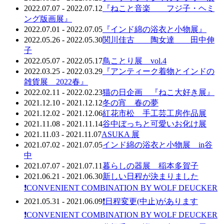
2022.07.07 - 2022.07.12
『ねこと音楽 フジ子・ヘミ
ング版画展』
2022.07.01 - 2022.07.05
『インド綿の浴衣と小物展』
2022.05.26 - 2022.05.30
関川佳古 陶女達 田中伸
子
2022.05.07 - 2022.05.17
鳥ことり展 vol.4
2022.03.25 - 2022.03.29
『アンティーク着物とインドの
雑貨展 2022春』
2022.02.11 - 2022.02.23
猫の日企画 『ねこ大好き展』
2021.12.10 - 2021.12.12
冬の宵 春の夢
2021.12.02 - 2021.12.06
紅花市松 手工芸工房作品展
2021.11.08 - 2021.11.14
谷中ぼっちと可愛いお化け展
2021.11.03 - 2021.11.07
ASUKA 展
2021.07.02 - 2021.07.05
インド綿の浴衣と小物展 in谷
中
2021.07.07 - 2021.07.11
暮らしの器展 稲本多賀子
2021.06.21 - 2021.06.30
新しい日程が決まりました
❗️CONVENIENT COMBINATION BY WOLF DEUCKER
2021.05.31 - 2021.06.09
❗️日程変更(中止)があります
❗️CONVENIENT COMBINATION BY WOLF DEUCKER