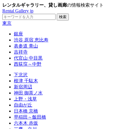
レンタルギャラリー、貸し画廊
の情報検索サイト
Rental Gallery jp
東京
銀座
渋谷 原宿 恵比寿
表参道 青山
吉祥寺
代官山 中目黒
西荻窪～中野
下北沢
根津 千駄木
新宿周辺
神田 御茶ノ水
上野・浅草
自由が丘
日本橋 京橋
早稲田～飯田橋
六本木 赤坂