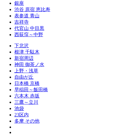
銀座
渋谷 原宿 恵比寿
表参道 青山
吉祥寺
代官山 中目黒
西荻窪～中野
下北沢
根津 千駄木
新宿周辺
神田 御茶ノ水
上野・浅草
自由が丘
日本橋 京橋
早稲田～飯田橋
六本木 赤坂
三鷹～立川
池袋
23区内
多摩 その他