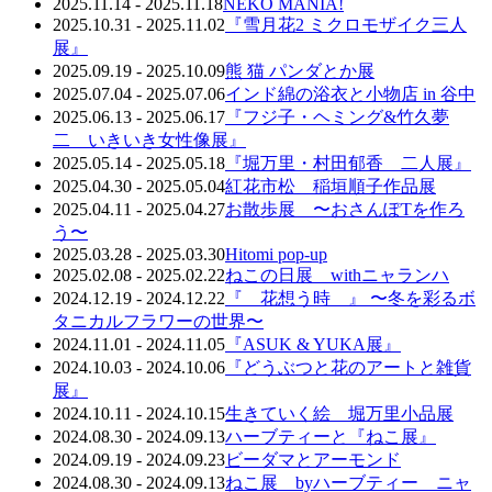
2025.11.14 - 2025.11.18
NEKO MANIA!
2025.10.31 - 2025.11.02
『雪月花2 ミクロモザイク三人
展』
2025.09.19 - 2025.10.09
熊 猫 パンダとか展
2025.07.04 - 2025.07.06
インド綿の浴衣と小物店 in 谷中
2025.06.13 - 2025.06.17
『フジ子・ヘミング&竹久夢
二 いきいき女性像展』
2025.05.14 - 2025.05.18
『堀万里・村田郁香 二人展』
2025.04.30 - 2025.05.04
紅花市松 稲垣順子作品展
2025.04.11 - 2025.04.27
お散歩展 〜おさんぽTを作ろ
う〜
2025.03.28 - 2025.03.30
Hitomi pop-up
2025.02.08 - 2025.02.22
ねこの日展 withニャランハ
2024.12.19 - 2024.12.22
『 花想う時 』 〜冬を彩るボ
タニカルフラワーの世界〜
2024.11.01 - 2024.11.05
『ASUK & YUKA展』
2024.10.03 - 2024.10.06
『どうぶつと花のアートと雑貨
展』
2024.10.11 - 2024.10.15
生きていく絵 堀万里小品展
2024.08.30 - 2024.09.13
ハーブティーと『ねこ展』
2024.09.19 - 2024.09.23
ビーダマとアーモンド
2024.08.30 - 2024.09.13
ねこ展 byハーブティー ニャ