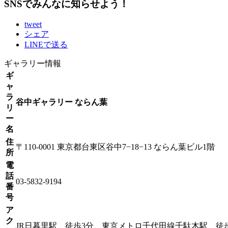
SNSでみんなに知らせよう！
tweet
シェア
LINEで送る
ギャラリー情報
ギ
ャ
ラ
谷中ギャラリー ならん葉
リ
ー
名
住
〒110-0001 東京都台東区谷中7−18−13 ならん葉ビル1階
所
電
話
03-5832-9194
番
号
ア
ク
JR日暮里駅 徒歩3分、東京メトロ千代田線千駄木駅 徒