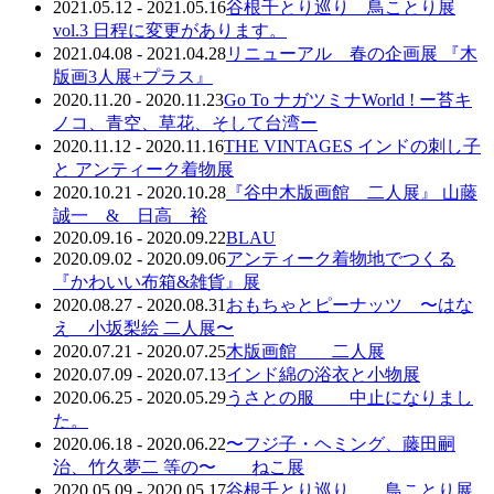
2021.05.12 - 2021.05.16
谷根千とり巡り 鳥ことり展
vol.3 日程に変更があります。
2021.04.08 - 2021.04.28
リニューアル 春の企画展 『木
版画3人展+プラス』
2020.11.20 - 2020.11.23
Go To ナガツミナWorld ! ー苔キ
ノコ、青空、草花、そして台湾ー
2020.11.12 - 2020.11.16
THE VINTAGES インドの刺し子
と アンティーク着物展
2020.10.21 - 2020.10.28
『谷中木版画館 二人展』 山藤
誠一 & 日高 裕
2020.09.16 - 2020.09.22
BLAU
2020.09.02 - 2020.09.06
アンティーク着物地でつくる
『かわいい布箱&雑貨』展
2020.08.27 - 2020.08.31
おもちゃとピーナッツ 〜はな
え 小坂梨絵 二人展〜
2020.07.21 - 2020.07.25
木版画館 二人展
2020.07.09 - 2020.07.13
インド綿の浴衣と小物展
2020.06.25 - 2020.05.29
うさとの服 中止になりまし
た。
2020.06.18 - 2020.06.22
〜フジ子・ヘミング、藤田嗣
治、竹久夢二 等の〜 ねこ展
2020.05.09 - 2020.05.17
谷根千とり巡り 鳥ことり展