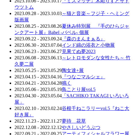
2023.10.06 - 2023.10.17
『ミスマッチ』木彫りすとサト
ウツトム
2023.09.28 - 2023.10.03
～猫と音楽～フジ子・ヘミング
版画展
2023.08.25 - 2023.08.26
夏休み特別展 『手のひらジャ
ンクアート展』Babel -バベル- 個展
2023.09.22 - 2023.09.24
『森のまんまぁる』
2023.06.30 - 2023.07.04
インド綿の浴衣と小物展
2023.06.23 - 2023.06.27
見果てぬ夢2023
2023.06.08 - 2023.06.13
～レトロモダンな女性たち～ 竹
久夢二展
2023.05.25 - 2023.05.29
陶女達+展
2023.04.15 - 2023.04.16
『つなごマルシェ』
2023.04.21 - 2023.04.28
鳴く
2023.05.06 - 2023.05.19
鳥ことり展vol.5
2023.04.30 - 2023.05.04
「SACHIKO TAKAGI いろいろ
展」
2023.02.10 - 2023.02.24
谷根千ねこラリーvol.5『ねこ大
好き展』
2022.11.23 - 2022.11.27
夢待 花草
2022.12.08 - 2022.12.12
やさしいどうぶつ
2022.09.21 - 2022.09.25
アーティフィシャルフラワー展