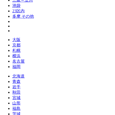
三鷹～立川
池袋
23区内
多摩 その他
大阪
京都
札幌
横浜
名古屋
福岡
北海道
青森
岩手
秋田
宮城
山形
福島
茨城