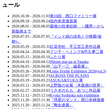
ュール
2026.10.30 - 2026.11.03
第10回 西口ファミリー展
2026.09.18 - 2026.09.24
垣内幸彦漆器展
2026.08.01 - 2026.08.05
最後の役者絵師 ～國周～から
新版画まで
2026.07.03 - 2026.07.05
『インド綿の浴衣と小物展(仮
称)』
2026.05.29 - 2026.05.31
紅花市松 手工芸工房作品展
2026.04.24 - 2026.04.30
フジ子・ヘミング&竹久夢二展
2026.05.15 - 2026.05.19
ふたり展
2026.04.10 - 2026.04.12
Hitomi pop-up in Yanaka
2026.04.03 - 2026.04.09
『山下一三 磁器展』
2026.03.26 - 2026.03.30
Lotus Textile Exhibition 2026(vol.3)
2026.02.07 - 2026.02.23
ACROSS THE PLAINS
2026.03.19 - 2026.03.23
ASUKA&YUKA 展
2026.03.12 - 2026.03.16
上野版の会展〈木版画の世界〉
2026.02.27 - 2026.03.03
うさぎのもも あつこ作品展
2025.12.12 - 2025.12.14
Kyoko Yoshioka solo exhibition
2025.11.26 - 2025.11.30
『惑星のダンス』西口奈穂個展
2025.11.20 - 2025.11.24
『陶女達展』