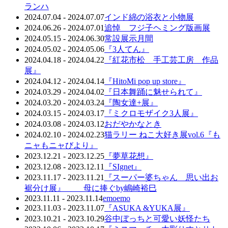
ランハ
2024.07.04 - 2024.07.07
インド綿の浴衣と小物展
2024.06.26 - 2024.07.01
追悼 フジ子ヘミング版画展
2024.05.15 - 2024.06.30
常設展示月間
2024.05.02 - 2024.05.06
『3人てん』
2024.04.18 - 2024.04.22
『紅花市松 手工芸工房 作品
展』
2024.04.12 - 2024.04.14
『HitoMi pop up store』
2024.03.29 - 2024.04.02
『日本舞踊に魅せられて』
2024.03.20 - 2024.03.24
『陶女達+展』
2024.03.15 - 2024.03.17
『ミクロモザイク3人展』
2024.03.08 - 2024.03.12
おだやかなとき
2024.02.10 - 2024.02.23
猫ラリー ねこ大好き展vol.6『も
ニャもニャびより』
2023.12.21 - 2023.12.25
『夢草花想』
2023.12.08 - 2023.12.11
『SIgnet』
2023.11.17 - 2023.11.21
『スーパー婆ちゃん 思い出お
裾分け展』 母に捧ぐby嶋崎裕巳
2023.11.11 - 2023.11.14
emoemo
2023.11.03 - 2023.11.07
『ASUKA &YUKA展』
2023.10.21 - 2023.10.29
谷中ぼっちと可愛い妖怪たち