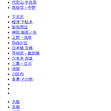
代官山 中目黒
西荻窪～中野
下北沢
根津 千駄木
新宿周辺
神田 御茶ノ水
上野・浅草
自由が丘
日本橋 京橋
早稲田～飯田橋
六本木 赤坂
三鷹～立川
池袋
23区内
多摩 その他
大阪
京都