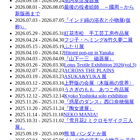
2026.09.18 - 2026.09.24
垣内幸彦漆器展
2026.08.01 - 2026.08.05
最後の役者絵師 ～國周～から
新版画まで
2026.07.03 - 2026.07.05
『インド綿の浴衣と小物展(仮
称)』
2026.05.29 - 2026.05.31
紅花市松 手工芸工房作品展
2026.04.24 - 2026.04.30
フジ子・ヘミング&竹久夢二展
2026.05.15 - 2026.05.19
ふたり展
2026.04.10 - 2026.04.12
Hitomi pop-up in Yanaka
2026.04.03 - 2026.04.09
『山下一三 磁器展』
2026.03.26 - 2026.03.30
Lotus Textile Exhibition 2026(vol.3)
2026.02.07 - 2026.02.23
ACROSS THE PLAINS
2026.03.19 - 2026.03.23
ASUKA&YUKA 展
2026.03.12 - 2026.03.16
上野版の会展〈木版画の世界〉
2026.02.27 - 2026.03.03
うさぎのもも あつこ作品展
2025.12.12 - 2025.12.14
Kyoko Yoshioka solo exhibition
2025.11.26 - 2025.11.30
『惑星のダンス』西口奈穂個展
2025.11.20 - 2025.11.24
『陶女達展』
2025.11.14 - 2025.11.18
NEKO MANIA!
2025.10.31 - 2025.11.02
『雪月花2 ミクロモザイク三人
展』
2025.09.19 - 2025.10.09
熊 猫 パンダとか展