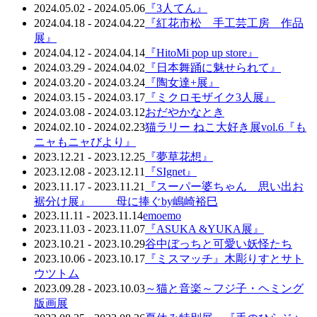
2024.05.02 - 2024.05.06
『3人てん』
2024.04.18 - 2024.04.22
『紅花市松 手工芸工房 作品
展』
2024.04.12 - 2024.04.14
『HitoMi pop up store』
2024.03.29 - 2024.04.02
『日本舞踊に魅せられて』
2024.03.20 - 2024.03.24
『陶女達+展』
2024.03.15 - 2024.03.17
『ミクロモザイク3人展』
2024.03.08 - 2024.03.12
おだやかなとき
2024.02.10 - 2024.02.23
猫ラリー ねこ大好き展vol.6『も
ニャもニャびより』
2023.12.21 - 2023.12.25
『夢草花想』
2023.12.08 - 2023.12.11
『SIgnet』
2023.11.17 - 2023.11.21
『スーパー婆ちゃん 思い出お
裾分け展』 母に捧ぐby嶋崎裕巳
2023.11.11 - 2023.11.14
emoemo
2023.11.03 - 2023.11.07
『ASUKA &YUKA展』
2023.10.21 - 2023.10.29
谷中ぼっちと可愛い妖怪たち
2023.10.06 - 2023.10.17
『ミスマッチ』木彫りすとサト
ウツトム
2023.09.28 - 2023.10.03
～猫と音楽～フジ子・ヘミング
版画展