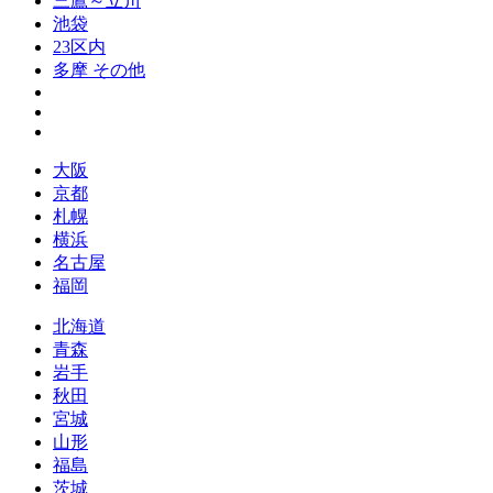
三鷹～立川
池袋
23区内
多摩 その他
大阪
京都
札幌
横浜
名古屋
福岡
北海道
青森
岩手
秋田
宮城
山形
福島
茨城