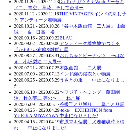
2020.11.20 - 2020.11.23
Go To ナガツミナWorld ! ー苔キ
ノコ、青空、草花、そして台湾ー
2020.11.12 - 2020.11.16
THE VINTAGES インドの刺し子
と アンティーク着物展
2020.10.21 - 2020.10.28
『谷中木版画館 二人展』 山藤
誠一 & 日高 裕
2020.09.16 - 2020.09.22
BLAU
2020.09.02 - 2020.09.06
アンティーク着物地でつくる
『かわいい布箱&雑貨』展
2020.08.27 - 2020.08.31
おもちゃとピーナッツ 〜はな
え 小坂梨絵 二人展〜
2020.07.21 - 2020.07.25
木版画館 二人展
2020.07.09 - 2020.07.13
インド綿の浴衣と小物展
2020.06.25 - 2020.05.29
うさとの服 中止になりまし
た。
2020.06.18 - 2020.06.22
〜フジ子・ヘミング、藤田嗣
治、竹久夢二 等の〜 ねこ展
2020.05.09 - 2020.05.17
谷根千とり巡り 鳥ことり展
2020.04.25 - 2020.04.29
-toka- EXHIBITION from
YURIKA MIYAZAWA 中止になりました!
2020.04.15 - 2020.04.19
市原マキ個展 犬魂猫魂時々晴
れ 中止になりました!