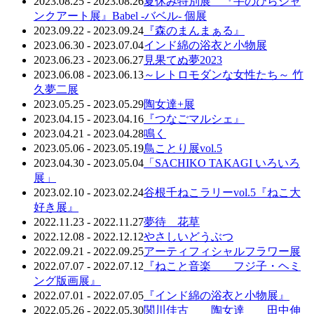
2023.08.25 - 2023.08.26
夏休み特別展 『手のひらジャ
ンクアート展』Babel -バベル- 個展
2023.09.22 - 2023.09.24
『森のまんまぁる』
2023.06.30 - 2023.07.04
インド綿の浴衣と小物展
2023.06.23 - 2023.06.27
見果てぬ夢2023
2023.06.08 - 2023.06.13
～レトロモダンな女性たち～ 竹
久夢二展
2023.05.25 - 2023.05.29
陶女達+展
2023.04.15 - 2023.04.16
『つなごマルシェ』
2023.04.21 - 2023.04.28
鳴く
2023.05.06 - 2023.05.19
鳥ことり展vol.5
2023.04.30 - 2023.05.04
「SACHIKO TAKAGI いろいろ
展」
2023.02.10 - 2023.02.24
谷根千ねこラリーvol.5『ねこ大
好き展』
2022.11.23 - 2022.11.27
夢待 花草
2022.12.08 - 2022.12.12
やさしいどうぶつ
2022.09.21 - 2022.09.25
アーティフィシャルフラワー展
2022.07.07 - 2022.07.12
『ねこと音楽 フジ子・ヘミ
ング版画展』
2022.07.01 - 2022.07.05
『インド綿の浴衣と小物展』
2022.05.26 - 2022.05.30
関川佳古 陶女達 田中伸