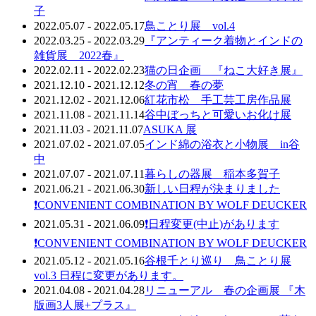
子
2022.05.07 - 2022.05.17
鳥ことり展 vol.4
2022.03.25 - 2022.03.29
『アンティーク着物とインドの
雑貨展 2022春』
2022.02.11 - 2022.02.23
猫の日企画 『ねこ大好き展』
2021.12.10 - 2021.12.12
冬の宵 春の夢
2021.12.02 - 2021.12.06
紅花市松 手工芸工房作品展
2021.11.08 - 2021.11.14
谷中ぼっちと可愛いお化け展
2021.11.03 - 2021.11.07
ASUKA 展
2021.07.02 - 2021.07.05
インド綿の浴衣と小物展 in谷
中
2021.07.07 - 2021.07.11
暮らしの器展 稲本多賀子
2021.06.21 - 2021.06.30
新しい日程が決まりました
❗️CONVENIENT COMBINATION BY WOLF DEUCKER
2021.05.31 - 2021.06.09
❗️日程変更(中止)があります
❗️CONVENIENT COMBINATION BY WOLF DEUCKER
2021.05.12 - 2021.05.16
谷根千とり巡り 鳥ことり展
vol.3 日程に変更があります。
2021.04.08 - 2021.04.28
リニューアル 春の企画展 『木
版画3人展+プラス』