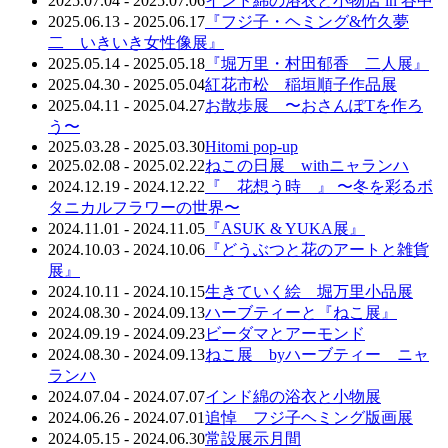
2025.07.04 - 2025.07.06
インド綿の浴衣と小物店 in 谷中
2025.06.13 - 2025.06.17
『フジ子・ヘミング&竹久夢
二 いきいき女性像展』
2025.05.14 - 2025.05.18
『堀万里・村田郁香 二人展』
2025.04.30 - 2025.05.04
紅花市松 稲垣順子作品展
2025.04.11 - 2025.04.27
お散歩展 〜おさんぽTを作ろ
う〜
2025.03.28 - 2025.03.30
Hitomi pop-up
2025.02.08 - 2025.02.22
ねこの日展 withニャランハ
2024.12.19 - 2024.12.22
『 花想う時 』 〜冬を彩るボ
タニカルフラワーの世界〜
2024.11.01 - 2024.11.05
『ASUK & YUKA展』
2024.10.03 - 2024.10.06
『どうぶつと花のアートと雑貨
展』
2024.10.11 - 2024.10.15
生きていく絵 堀万里小品展
2024.08.30 - 2024.09.13
ハーブティーと『ねこ展』
2024.09.19 - 2024.09.23
ビーダマとアーモンド
2024.08.30 - 2024.09.13
ねこ展 byハーブティー ニャ
ランハ
2024.07.04 - 2024.07.07
インド綿の浴衣と小物展
2024.06.26 - 2024.07.01
追悼 フジ子ヘミング版画展
2024.05.15 - 2024.06.30
常設展示月間