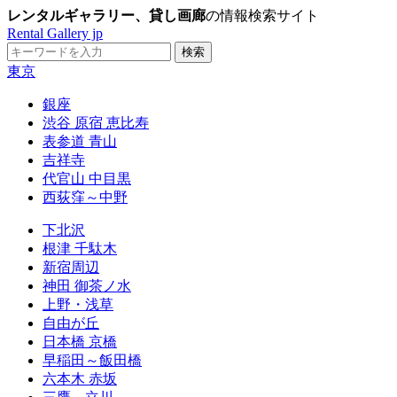
レンタルギャラリー、貸し画廊
の情報検索サイト
Rental Gallery jp
東京
銀座
渋谷 原宿 恵比寿
表参道 青山
吉祥寺
代官山 中目黒
西荻窪～中野
下北沢
根津 千駄木
新宿周辺
神田 御茶ノ水
上野・浅草
自由が丘
日本橋 京橋
早稲田～飯田橋
六本木 赤坂