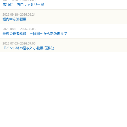
第10回 西口ファミリー展
2026.09.18 - 2026.09.24
垣内幸彦漆器展
2026.08.01 - 2026.08.05
最後の役者絵師 ～國周～から新版画まで
2026.07.03 - 2026.07.05
『インド綿の浴衣と小物展(仮称)』
2026.05.29 - 2026.05.31
紅花市松 手工芸工房作品展
2026.04.24 - 2026.04.30
フジ子・ヘミング&竹久夢二展
2026.05.15 - 2026.05.19
ふたり展
2026.04.10 - 2026.04.12
Hitomi pop-up in Yanaka
2026.04.03 - 2026.04.09
『山下一三 磁器展』