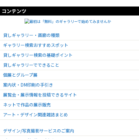
コンテンツ
2024.12.19 - 2024.12.22
『 花想う時 』 〜冬を彩るボタニカルフラワーの世界〜
2024.11.01 - 2024.11.05
『ASUK & YUKA展』
貸しギャラリー・画廊の種類
2024.10.03 - 2024.10.06
ギャラリー検索おすすめスポット
『どうぶつと花のアートと雑貨展』
貸しギャラリー検索の基礎ポイント
2024.10.11 - 2024.10.15
生きていく絵 堀万里小品展
貸しギャラリーでできること
2024.08.30 - 2024.09.13
個展とグループ展
ハーブティーと『ねこ展』
案内状・DM印刷の手引き
2024.09.19 - 2024.09.23
ビーダマとアーモンド
展覧会・展示情報を投稿できるサイト
ネットで作品の展示販売
2024.08.30 - 2024.09.13
ねこ展 byハーブティー ニャランハ
アート・デザイン関連雑誌まとめ
2024.07.04 - 2024.07.07
インド綿の浴衣と小物展
デザイン/写真撮影サービスのご案内
2024.06.26 - 2024.07.01