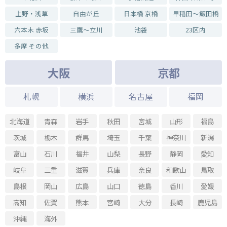
2025.10.31 - 2025.11.02
上野・浅草
自由が丘
日本橋 京橋
早稲田～飯田橋
『雪月花2 ミクロモザイク三人展』
六本木 赤坂
三鷹～立川
池袋
23区内
2025.09.19 - 2025.10.09
熊 猫 パンダとか展
多摩 その他
2025.07.04 - 2025.07.06
大阪
京都
インド綿の浴衣と小物店 in 谷中
2025.06.13 - 2025.06.17
札幌
横浜
名古屋
福岡
『フジ子・ヘミング&竹久夢二 いきいき女性像展』
2025.05.14 - 2025.05.18
北海道
青森
岩手
秋田
宮城
山形
福島
『堀万里・村田郁香 二人展』
茨城
栃木
群馬
埼玉
千葉
神奈川
新潟
2025.04.30 - 2025.05.04
紅花市松 稲垣順子作品展
富山
石川
福井
山梨
長野
静岡
愛知
2025.04.11 - 2025.04.27
岐阜
三重
滋賀
兵庫
奈良
和歌山
鳥取
お散歩展 〜おさんぽTを作ろう〜
島根
岡山
広島
山口
徳島
香川
愛媛
2025.03.28 - 2025.03.30
Hitomi pop-up
高知
佐賀
熊本
宮崎
大分
長崎
鹿児島
2025.02.08 - 2025.02.22
沖縄
海外
ねこの日展 withニャランハ