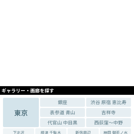
2026.03.26 - 2026.03.30
Lotus Textile Exhibition 2026(vol.3)
2026.02.07 - 2026.02.23
ACROSS THE PLAINS
2026.03.19 - 2026.03.23
ASUKA&YUKA 展
2026.03.12 - 2026.03.16
上野版の会展〈木版画の世界〉
2026.02.27 - 2026.03.03
うさぎのもも あつこ作品展
2025.12.12 - 2025.12.14
Kyoko Yoshioka solo exhibition
ギャラリー・画廊を探す
2025.11.26 - 2025.11.30
『惑星のダンス』西口奈穂個展
銀座
渋谷 原宿 恵比寿
2025.11.20 - 2025.11.24
東京
表参道 青山
吉祥寺
『陶女達展』
代官山 中目黒
西荻窪～中野
2025.11.14 - 2025.11.18
NEKO MANIA!
下北沢
根津 千駄木
新宿周辺
神田 御茶ノ水