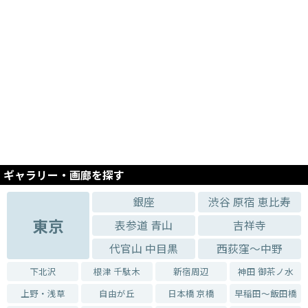
2026.02.07 - 2026.02.23
ACROSS THE PLAINS
2026.03.19 - 2026.03.23
ASUKA&YUKA 展
2026.03.12 - 2026.03.16
上野版の会展〈木版画の世界〉
2026.02.27 - 2026.03.03
うさぎのもも あつこ作品展
2025.12.12 - 2025.12.14
Kyoko Yoshioka solo exhibition
ギャラリー・画廊を探す
2025.11.26 - 2025.11.30
『惑星のダンス』西口奈穂個展
銀座
渋谷 原宿 恵比寿
2025.11.20 - 2025.11.24
東京
表参道 青山
吉祥寺
『陶女達展』
代官山 中目黒
西荻窪～中野
2025.11.14 - 2025.11.18
NEKO MANIA!
下北沢
根津 千駄木
新宿周辺
神田 御茶ノ水
2025.10.31 - 2025.11.02
上野・浅草
自由が丘
日本橋 京橋
早稲田～飯田橋
『雪月花2 ミクロモザイク三人展』