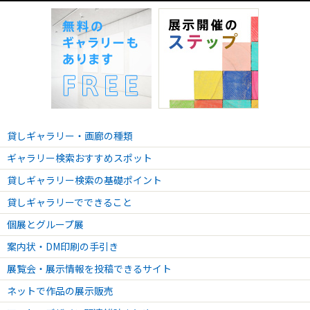
『 花想う時 』 〜冬を彩るボタニカルフラワーの世界〜
2024.11.01 - 2024.11.05
『ASUK & YUKA展』
2024.10.03 - 2024.10.06
『どうぶつと花のアートと雑貨展』
2024.10.11 - 2024.10.15
生きていく絵 堀万里小品展
2024.08.30 - 2024.09.13
貸しギャラリー・画廊の種類
ハーブティーと『ねこ展』
ギャラリー検索おすすめスポット
2024.09.19 - 2024.09.23
ビーダマとアーモンド
貸しギャラリー検索の基礎ポイント
2024.08.30 - 2024.09.13
貸しギャラリーでできること
ねこ展 byハーブティー ニャランハ
個展とグループ展
2024.07.04 - 2024.07.07
案内状・DM印刷の手引き
インド綿の浴衣と小物展
展覧会・展示情報を投稿できるサイト
2024.06.26 - 2024.07.01
追悼 フジ子ヘミング版画展
ネットで作品の展示販売
2024.05.15 - 2024.06.30