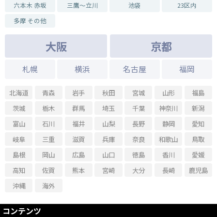
六本木 赤坂
三鷹～立川
池袋
23区内
2025.09.19 - 2025.10.09
熊 猫 パンダとか展
多摩 その他
2025.07.04 - 2025.07.06
大阪
京都
インド綿の浴衣と小物店 in 谷中
2025.06.13 - 2025.06.17
札幌
横浜
名古屋
福岡
『フジ子・ヘミング&竹久夢二 いきいき女性像展』
2025.05.14 - 2025.05.18
北海道
青森
岩手
秋田
宮城
山形
福島
『堀万里・村田郁香 二人展』
茨城
栃木
群馬
埼玉
千葉
神奈川
新潟
2025.04.30 - 2025.05.04
紅花市松 稲垣順子作品展
富山
石川
福井
山梨
長野
静岡
愛知
2025.04.11 - 2025.04.27
岐阜
三重
滋賀
兵庫
奈良
和歌山
鳥取
お散歩展 〜おさんぽTを作ろう〜
島根
岡山
広島
山口
徳島
香川
愛媛
2025.03.28 - 2025.03.30
Hitomi pop-up
高知
佐賀
熊本
宮崎
大分
長崎
鹿児島
2025.02.08 - 2025.02.22
沖縄
海外
ねこの日展 withニャランハ
コンテンツ
2024.12.19 - 2024.12.22