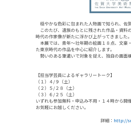
穏やかな色彩に包まれた人物画で知られ、佐賀
このたび、遺族のもとに残された作品・資料の
時代の作家像が新たに浮かび上がってきました
本展では、青年～壮年期の絵画１８点、文豪・
た東京時代の作品を中心に紹介します。
勢いのある筆遣いで対象を捉え、独自の画面構
【担当学芸員によるギャラリートーク】
（１）４/９（土）
（２）５/２８（土）
（３）６/２５（土）
いずれも参加無料・申込み不用・１４時から開
お気軽にお越しください。
詳細：
http://