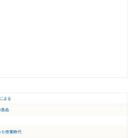
品による
の逸品
った修業時代