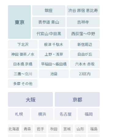
銀座
渋谷 原宿 恵比寿
東京
表参道 青山
吉祥寺
代官山 中目黒
西荻窪～中野
下北沢
根津 千駄木
新宿周辺
神田 御茶ノ水
上野・浅草
自由が丘
日本橋 京橋
早稲田～飯田橋
六本木 赤坂
三鷹～立川
池袋
23区内
多摩 その他
大阪
京都
札幌
横浜
名古屋
福岡
北海道
青森
岩手
秋田
宮城
山形
福島