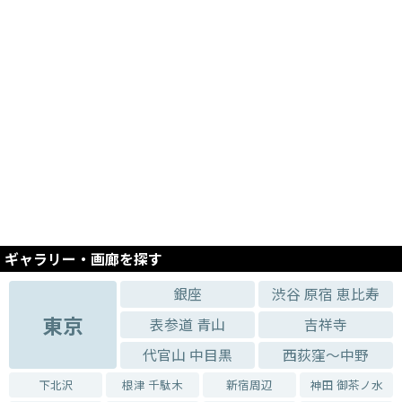
第3回 FEI PURO ART AWARD 大賞者「岡千尋個展 Liminal」
2025.08.19 - 2025.08.30
シュライナー・コール「ホモンクルスの夢」展 ―Dream of Homunculus―
2025.07.22 - 2025.08.02
ドル萌々子個展 後ろ姿の輪郭線
2025.07.04 - 2025.07.17
浅葉雅子展「浮世絵玉手箱」～誰が隠した、何で隠した、春画を巡って～
2025.06.18 - 2025.07.01
大坪奈古展
2025.06.02 - 2025.06.14
阿部千鶴展 -Lumière-
ギャラリー・画廊を探す
2025.05.12 - 2025.05.24
輪島明子 ガラス作品展 -光の稜線-
銀座
渋谷 原宿 恵比寿
2025.04.04 - 2025.04.19
東京
表参道 青山
吉祥寺
春つ方-はるつかた-vol.7
代官山 中目黒
西荻窪～中野
2025.03.14 - 2025.03.29
安原成美 個展
下北沢
根津 千駄木
新宿周辺
神田 御茶ノ水