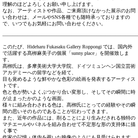
理解のほどよろしくお願い申し上げます。
なお、アーティストや作品、ご来廊頂けなかった展示のお問
い合わせは、メールやSNS各種でも随時承っておりますの
で、いつでもお気軽にお問い合わせください。
―――――――――――――――――――――――――――
このたび、Hideharu Fukasaku Gallery Roppongi では、国内外
で活躍する髙栁麻美子の個展「sunny place」を開催致しま
す。
髙栁氏は、多摩美術大学大学院、ドイツミュンヘン国立芸術
アカデミーへの留学などを経て、
目も覚めるような鮮やかな色彩の絵画を発表するアーティス
トです。
色と色が勢いよくぶつかり合い変形し、そしてその瞬間に時
が止まったかのような画面。
様々に組み合わされる色は、髙栁氏にとっての経験やその瞬
間の思いそのものであることが伝わってきます。
また、近年の作品には、削ることにより生みだされる独特の
マチエールやパネルを組み合わせて不定形な形の支持体に描
く事で
作家の記憶・体内を覗いた映像のようにも見受けられます。