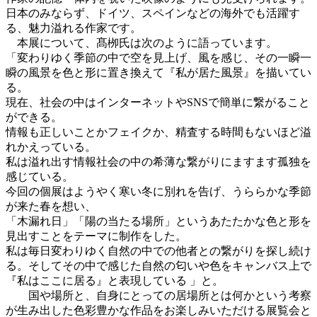
日本のみならず、ドイツ、スペインなどの海外でも活躍す
る、魅力溢れる作家です。
本展について、髙栁氏は次のように語っています。
「変わりゆく季節の中で空を見上げ、風を感じ、その一瞬一
瞬の風景を色と形に置き換えて『私が居た風景』を描いてい
る。
現在、社会の中はインターネットやSNSで簡単に繋がること
ができる。
情報も正しいことかフェイクか、精査する時間もないほど溢
れかえっている。
私は溢れ出す情報社会の中の希薄な繋がりにますます孤独を
感じている。
今回の個展はようやく寒い冬に別れを告げ、うららかな季節
が来た春を想い、
「木漏れ日」「陽の当たる場所」というあたたかな色と形を
見出すことをテーマに制作をした。
私は毎日変わりゆく自然の中での他者との繋がりを探し続け
る。そしてその中で感じた自然の匂いや色をキャンバス上で
『私はここに居る』と表現している 」と。
国や場所と、自身にとっての居場所とは何かという考察
が生み出した色彩豊かな作品をお楽しみいただける展覧会と