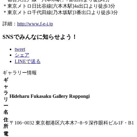
＊東京メトロ日比谷線[六本木駅]4a出口より徒歩3分
＊東京メトロ千代田線[乃木坂駅]3番出口より徒歩3分
詳細：
http://www.f-e-i.jp
SNSでみんなに知らせよう！
tweet
シェア
LINEで送る
ギャラリー情報
ギ
ャ
ラ
Hideharu Fukasaku Gallery Roppongi
リ
ー
名
住
〒106−0032 東京都港区六本木7−8−9 深作眼科ビル1F・B1
所
電