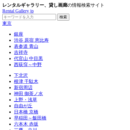
レンタルギャラリー、貸し画廊
の情報検索サイト
Rental Gallery jp
東京
銀座
渋谷 原宿 恵比寿
表参道 青山
吉祥寺
代官山 中目黒
西荻窪～中野
下北沢
根津 千駄木
新宿周辺
神田 御茶ノ水
上野・浅草
自由が丘
日本橋 京橋
早稲田～飯田橋
六本木 赤坂