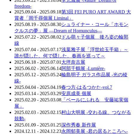
2025.09.22 - 2025.10.04
李元淑展 -Nature_Dream of
freedom-
2025.09.04 - 2025.09.18
第3回 FEI PURO ART AWARD 大
賞者「岡千尋個展 Liminal」
2025.08.19 - 2025.08.30
シュライナー・コール「ホモン
クルスの夢」展 ―Dream of Homunculus―
2025.07.22 - 2025.08.02
ドル萌々子個展 後ろ姿の輪郭
線
2025.07.04 - 2025.07.17
浅葉雅子展「浮世絵玉手箱」～
誰が隠した、何で隠した、春画を巡って～
2025.06.18 - 2025.07.01
大坪奈古展
2025.06.02 - 2025.06.14
阿部千鶴展 -Lumière-
2025.05.12 - 2025.05.24
輪島明子 ガラス作品展 -光の稜
線-
2025.04.04 - 2025.04.19
春つ方-はるつかた-vol.7
2025.03.14 - 2025.03.29
安原成美 個展
2025.02.20 - 2025.03.08
「ベールにふれる 安藤祐実個
展」
2025.02.03 - 2025.02.15
村山大明展 -交わる線、つながる
鼓動-
2025.01.09 - 2025.01.25
深作秀春 新作展
2024.12.11 - 2024.12.23
永岡郁美展 -君の居るところへ-