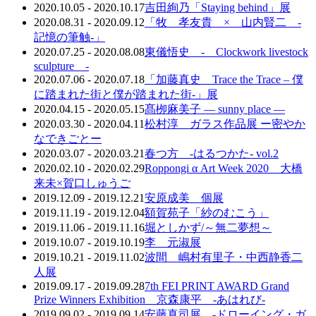
2020.10.05 - 2020.10.17
吉田絢乃「Staying behind」展
2020.08.31 - 2020.09.12
「牧 孝友貴 × 山内賢二 -
記憶の筆触-」
2020.07.25 - 2020.08.08
東儀悟史 - Clockwork livestock
sculpture -
2020.07.06 - 2020.07.18
「加藤真史 Trace the Trace – 僕
に踏まれた街と僕が踏まれた街-」展
2020.04.15 - 2020.05.15
髙栁麻美子 ― sunny place ―
2020.03.30 - 2020.04.11
松村淳 ガラス作品展 ー密やか
なできごとー
2020.03.07 - 2020.03.21
春つ方 -はるつかた- vol.2
2020.02.10 - 2020.02.29
Roppongi α Art Week 2020 大橋
来未×賀口しゅうご
2019.12.09 - 2019.12.21
安原成美 個展
2019.11.19 - 2019.12.04
額賀苑子「紗のむこう」
2019.11.06 - 2019.11.16
堀としかず/～無二夢想～
2019.10.07 - 2019.10.19
李 元淑展
2019.10.21 - 2019.11.02
波間 嶋村有里子・中西静香二
人展
2019.09.17 - 2019.09.28
7th FEI PRINT AWARD Grand
Prize Winners Exhibition 京森康平 -あはれび-
2019.09.02 - 2019.09.14
安藤真司展 -ドローイング・ガ