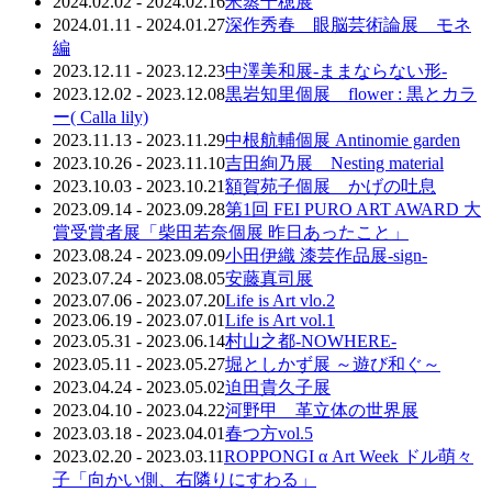
2024.02.02 - 2024.02.16
米蒸千穂展
2024.01.11 - 2024.01.27
深作秀春 眼脳芸術論展 モネ
編
2023.12.11 - 2023.12.23
中澤美和展-ままならない形-
2023.12.02 - 2023.12.08
黒岩知里個展 flower : 黒とカラ
ー( Calla lily)
2023.11.13 - 2023.11.29
中根航輔個展 Antinomie garden
2023.10.26 - 2023.11.10
吉田絢乃展 Nesting material
2023.10.03 - 2023.10.21
額賀苑子個展 かげの吐息
2023.09.14 - 2023.09.28
第1回 FEI PURO ART AWARD 大
賞受賞者展「柴田若奈個展 昨日あったこと」
2023.08.24 - 2023.09.09
小田伊織 漆芸作品展-sign-
2023.07.24 - 2023.08.05
安藤真司展
2023.07.06 - 2023.07.20
Life is Art vlo.2
2023.06.19 - 2023.07.01
Life is Art vol.1
2023.05.31 - 2023.06.14
村山之都-NOWHERE-
2023.05.11 - 2023.05.27
堀としかず展 ～遊び和ぐ～
2023.04.24 - 2023.05.02
迫田貴久子展
2023.04.10 - 2023.04.22
河野甲 革立体の世界展
2023.03.18 - 2023.04.01
春つ方vol.5
2023.02.20 - 2023.03.11
ROPPONGI α Art Week ドル萌々
子「向かい側、右隣りにすわる」