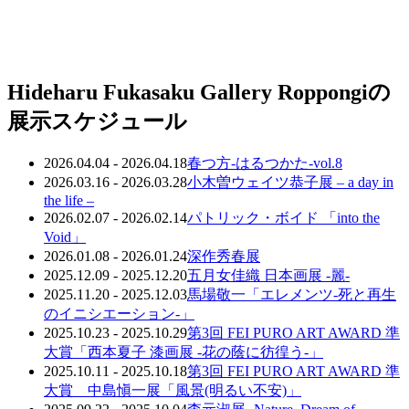
Hideharu Fukasaku Gallery Roppongiの
展示スケジュール
2026.04.04 - 2026.04.18
春つ方-はるつかた-vol.8
2026.03.16 - 2026.03.28
小木曽ウェイツ恭子展 – a day in
the life –
2026.02.07 - 2026.02.14
パトリック・ボイド 「into the
Void」
2026.01.08 - 2026.01.24
深作秀春展
2025.12.09 - 2025.12.20
五月女佳織 日本画展 -麗-
2025.11.20 - 2025.12.03
馬場敬一「エレメンツ-死と再生
のイニシエーション-」
2025.10.23 - 2025.10.29
第3回 FEI PURO ART AWARD 準
大賞「西本夏子 漆画展 -花の蔭に彷徨う-」
2025.10.11 - 2025.10.18
第3回 FEI PURO ART AWARD 準
大賞 中島愼一展「風景(明るい不安)」