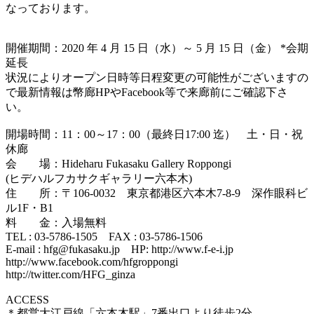
なっております。
開催期間：2020 年 4 月 15 日（水）～ 5 月 15 日（金） *会期
延長
状況によりオープン日時等日程変更の可能性がございますの
で最新情報は幣廊HPやFacebook等で来廊前にご確認下さ
い。
開場時間：11：00～17：00（最終日17:00 迄） 土・日・祝
休廊
会 場：Hideharu Fukasaku Gallery Roppongi
(ヒデハルフカサクギャラリー六本木)
住 所：〒106-0032 東京都港区六本木7-8-9 深作眼科ビ
ル1F・B1
料 金：入場無料
TEL : 03-5786-1505 FAX : 03-5786-1506
E-mail : hfg@fukasaku.jp HP: http://www.f-e-i.jp
http://www.facebook.com/hfgroppongi
http://twitter.com/HFG_ginza
ACCESS
＊都営大江戸線「六本木駅」7番出口より徒歩2分