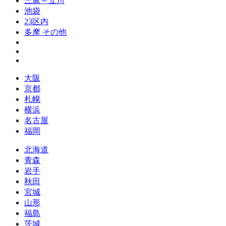
三鷹～立川
池袋
23区内
多摩 その他
大阪
京都
札幌
横浜
名古屋
福岡
北海道
青森
岩手
秋田
宮城
山形
福島
茨城