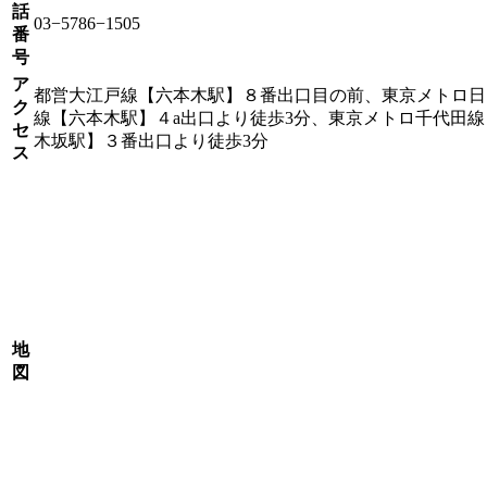
話
03−5786−1505
番
号
ア
都営大江戸線【六本木駅】８番出口目の前、東京メトロ日
ク
線【六本木駅】４a出口より徒歩3分、東京メトロ千代田線
セ
木坂駅】３番出口より徒歩3分
ス
地
図