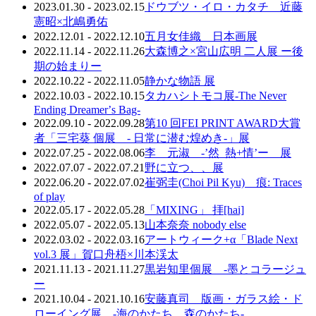
2023.01.30 - 2023.02.15
ドウブツ・イロ・カタチ 近藤
憲昭×北嶋勇佑
2022.12.01 - 2022.12.10
五月女佳織 日本画展
2022.11.14 - 2022.11.26
大森博之×宮山広明 二人展 ー後
期の始まりー
2022.10.22 - 2022.11.05
静かな物語 展
2022.10.03 - 2022.10.15
タカハシトモコ展-The Never
Ending Dreamerʼs Bag-
2022.09.10 - 2022.09.28
第10 回FEI PRINT AWARD大賞
者「三宅葵 個展 - 日常に潜む煌めき-」展
2022.07.25 - 2022.08.06
李 元淑 -’然_熱+情’ー 展
2022.07.07 - 2022.07.21
野に立つ、、展
2022.06.20 - 2022.07.02
崔弼圭(Choi Pil Kyu) 痕: Traces
of play
2022.05.17 - 2022.05.28
「MIXING」 拝[hai]
2022.05.07 - 2022.05.13
山本奈奈 nobody else
2022.03.02 - 2022.03.16
アートウィーク+α「Blade Next
vol.3 展」賀口舟梧×川本渓太
2021.11.13 - 2021.11.27
黒岩知里個展 -墨とコラージュ
ー
2021.10.04 - 2021.10.16
安藤真司 版画・ガラス絵・ド
ローイング展 -海のかたち、森のかたち-