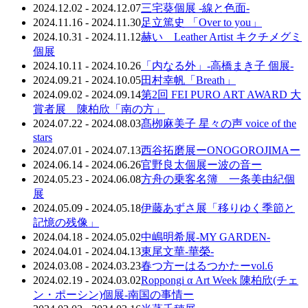
2024.12.02 - 2024.12.07
三宅葵個展 -線と色面-
2024.11.16 - 2024.11.30
足立篤史 「Over to you」
2024.10.31 - 2024.11.12
赫い Leather Artist キクチメグミ
個展
2024.10.11 - 2024.10.26
「内なる外」-高橋まき子 個展-
2024.09.21 - 2024.10.05
田村幸帆「Breath」
2024.09.02 - 2024.09.14
第2回 FEI PURO ART AWARD 大
賞者展 陳柏欣「南の方」
2024.07.22 - 2024.08.03
髙栁麻美子 星々の声 voice of the
stars
2024.07.01 - 2024.07.13
西谷拓磨展ーONOGOROJIMAー
2024.06.14 - 2024.06.26
官野良太個展ー波の音ー
2024.05.23 - 2024.06.08
方舟の乗客名簿 一条美由紀個
展
2024.05.09 - 2024.05.18
伊藤あずさ展「移りゆく季節と
記憶の残像」
2024.04.18 - 2024.05.02
中嶋明希展-MY GARDEN-
2024.04.01 - 2024.04.13
東尾文華-華榮-
2024.03.08 - 2024.03.23
春つ方ーはるつかたーvol.6
2024.02.19 - 2024.03.02
Roppongi α Art Week 陳柏欣(チェ
ン・ポーシン)個展-南国の事情ー