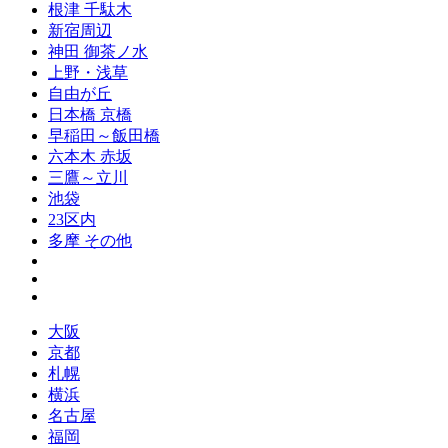
根津 千駄木
新宿周辺
神田 御茶ノ水
上野・浅草
自由が丘
日本橋 京橋
早稲田～飯田橋
六本木 赤坂
三鷹～立川
池袋
23区内
多摩 その他
大阪
京都
札幌
横浜
名古屋
福岡