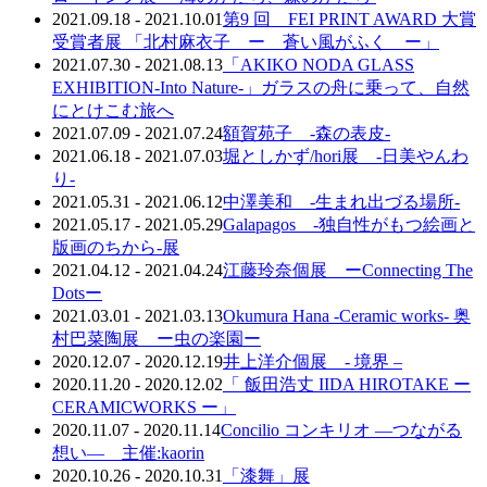
2021.09.18 - 2021.10.01
第9 回 FEI PRINT AWARD 大賞
受賞者展 「北村麻衣子 ー 蒼い風がふく ー」
2021.07.30 - 2021.08.13
「AKIKO NODA GLASS
EXHIBITION‐Into Nature‐」ガラスの舟に乗って、自然
にとけこむ旅へ
2021.07.09 - 2021.07.24
額賀苑子 -森の表皮-
2021.06.18 - 2021.07.03
堀としかず/hori展 -日美やんわ
り-
2021.05.31 - 2021.06.12
中澤美和 -生まれ出づる場所-
2021.05.17 - 2021.05.29
Galapagos ‐独自性がもつ絵画と
版画のちから‐展
2021.04.12 - 2021.04.24
江藤玲奈個展 ーConnecting The
Dotsー
2021.03.01 - 2021.03.13
Okumura Hana -Ceramic works- 奥
村巴菜陶展 ー虫の楽園ー
2020.12.07 - 2020.12.19
井上洋介個展 - 境界 –
2020.11.20 - 2020.12.02
「 飯田浩丈 IIDA HIROTAKE ー
CERAMICWORKS ー」
2020.11.07 - 2020.11.14
Concilio コンキリオ ―つながる
想い― 主催:kaorin
2020.10.26 - 2020.10.31
「漆舞」展