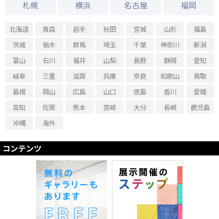
札幌
横浜
名古屋
福岡
所在不明 terukazu katagiri solo exhibition
2018.05.01 - 2018.05.06
北海道
青森
岩手
秋田
宮城
山形
福島
〜木と水と土と〜 高瀬元彦・君枝 二人展
茨城
栃木
群馬
埼玉
千葉
神奈川
新潟
2018.02.27 - 2018.03.04
アトリエ・サルバドールの冒険2018
富山
石川
福井
山梨
長野
静岡
愛知
2018.01.23 - 2018.01.28
岐阜
三重
滋賀
兵庫
奈良
和歌山
鳥取
生の芸術・東京都武蔵野市で活動する障がいのある方専門の絵画造形教室の展
示
島根
岡山
広島
山口
徳島
香川
愛媛
2018.02.06 - 2018.02.11
高知
佐賀
熊本
宮崎
大分
長崎
鹿児島
横山喜己 個展「今」
沖縄
海外
2018.02.20 - 2018.02.25
まあるい広場 紙・糸・布×art
コンテンツ
2018.01.30 - 2018.02.04
KAKO MORITA展2018「Painting」
2017.11.28 - 2017.12.03
Ring of Arts 2017 想像そして創造へ
2017.12.05 - 2017.12.10
ART IS LONG2018Rina&Freiends