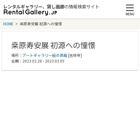
レンタルギャラリー、貸し画廊
の情報検索サイト
Rental Gallery jp
HOME
>
桒原寿安展 初源への憧憬
桒原寿安展 初源への憧憬
場所：
アートギャラリー絵の具箱
[吉祥寺]
会期：2023.02.28 - 2023.03.05