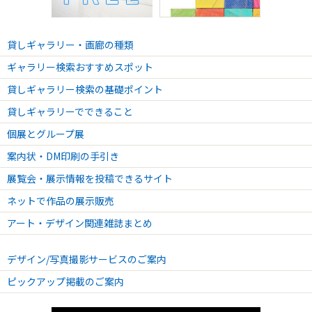
2017.12.12 - 2017.11.26
児玉侑芳/絵画・高橋実希/写真 2人展「unknown」
貸しギャラリー・画廊の種類
2017.11.21 - 2017.11.26
版画家 真名垣クミコ展2017「Black & White」
ギャラリー検索おすすめスポット
2017.11.14 - 2017.11.19
貸しギャラリー検索の基礎ポイント
Oilpastel& Crafters 2017「100と象」展
貸しギャラリーでできること
個展とグループ展
案内状・DM印刷の手引き
展覧会・展示情報を投稿できるサイト
ネットで作品の展示販売
アート・デザイン関連雑誌まとめ
デザイン/写真撮影サービスのご案内
ピックアップ掲載のご案内