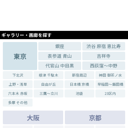
2019.06.25 - 2019.06.30
企画展:勝田徳朗展「-ワレオモウ ワレタマゴ-」in吉祥寺
2019.05.03 - 2019.05.05
佐々木海知・村井力展「Hang Over」19in吉祥寺
ギャラリー・画廊を探す
2019.02.05 - 2019.02.10
山本明日香 個展2019 in吉祥寺
銀座
渋谷 原宿 恵比寿
2019.02.19 - 2019.02.24
東京
表参道 青山
吉祥寺
手毬塾ウノ絵画教室展19in吉祥寺
代官山 中目黒
西荻窪～中野
2019.03.26 - 2019.03.31
『駅ナカのそばをすすりながら泣かないで』in吉祥寺
下北沢
根津 千駄木
新宿周辺
神田 御茶ノ水
2018.09.18 - 2018.09.23
上野・浅草
自由が丘
日本橋 京橋
早稲田～飯田橋
井上真友子展「1日、1日」
六本木 赤坂
三鷹～立川
池袋
23区内
2018.08.07 - 2018.08.12
安藤光「-ドローイング細密画展-」2018
多摩 その他
2018.03.27 - 2018.04.01
大阪
京都
はんだきみこ展KIMIKO solo Exhibition2018 CLONE
2018.03.20 - 2018.03.25