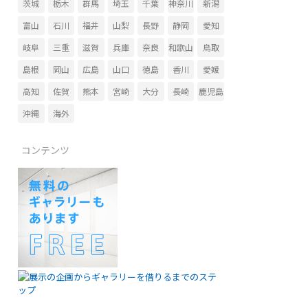
茨城
栃木
群馬
埼玉
千葉
神奈川
新潟
富山
石川
福井
山梨
長野
静岡
愛知
岐阜
三重
滋賀
兵庫
奈良
和歌山
鳥取
島根
岡山
広島
山口
徳島
香川
愛媛
高知
佐賀
熊本
宮崎
大分
長崎
鹿児島
沖縄
海外
コンテンツ