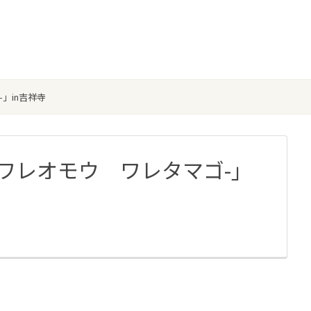
」in吉祥寺
-ワレオモウ ワレタマゴ-」