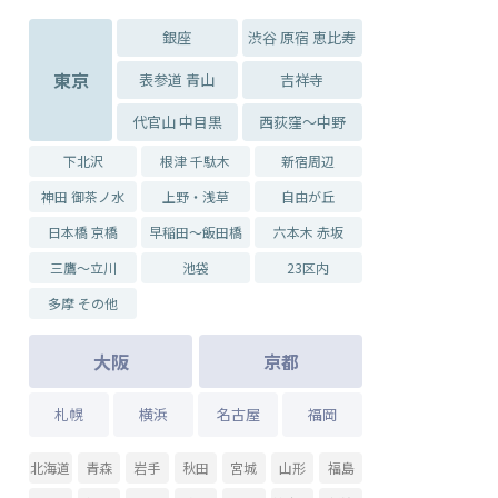
銀座
渋谷 原宿 恵比寿
東京
表参道 青山
吉祥寺
代官山 中目黒
西荻窪～中野
下北沢
根津 千駄木
新宿周辺
神田 御茶ノ水
上野・浅草
自由が丘
日本橋 京橋
早稲田～飯田橋
六本木 赤坂
三鷹～立川
池袋
23区内
多摩 その他
大阪
京都
札幌
横浜
名古屋
福岡
北海道
青森
岩手
秋田
宮城
山形
福島