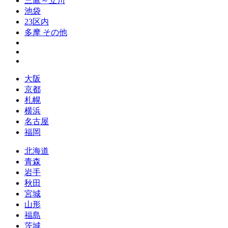
三鷹～立川
池袋
23区内
多摩 その他
大阪
京都
札幌
横浜
名古屋
福岡
北海道
青森
岩手
秋田
宮城
山形
福島
茨城