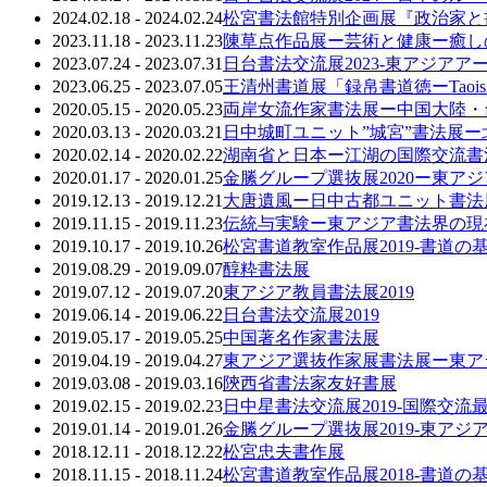
2024.02.18 - 2024.02.24
松宮書法館特別企画展『政治家と
2023.11.18 - 2023.11.23
陳草点作品展ー芸術と健康ー癒し
2023.07.24 - 2023.07.31
日台書法交流展2023-東アジアア
2023.06.25 - 2023.07.05
王清州書道展「録帛書道徳ーTaoi
2020.05.15 - 2020.05.23
両岸女流作家書法展ー中国大陸・
2020.03.13 - 2020.03.21
日中城町ユニット”城宮”書法展
2020.02.14 - 2020.02.22
湖南省と日本ー江湖の国際交流書
2020.01.17 - 2020.01.25
金縢グループ選抜展2020ー東ア
2019.12.13 - 2019.12.21
大唐遺風ー日中古都ユニット書法
2019.11.15 - 2019.11.23
伝統与実験ー東アジア書法界の現
2019.10.17 - 2019.10.26
松宮書道教室作品展2019-書道
2019.08.29 - 2019.09.07
醇粋書法展
2019.07.12 - 2019.07.20
東アジア教員書法展2019
2019.06.14 - 2019.06.22
日台書法交流展2019
2019.05.17 - 2019.05.25
中国著名作家書法展
2019.04.19 - 2019.04.27
東アジア選抜作家展書法展ー東ア
2019.03.08 - 2019.03.16
陝西省書法家友好書展
2019.02.15 - 2019.02.23
日中星書法交流展2019-国際交流最
2019.01.14 - 2019.01.26
金縢グループ選抜展2019-東アジ
2018.12.11 - 2018.12.22
松宮忠夫書作展
2018.11.15 - 2018.11.24
松宮書道教室作品展2018-書道の