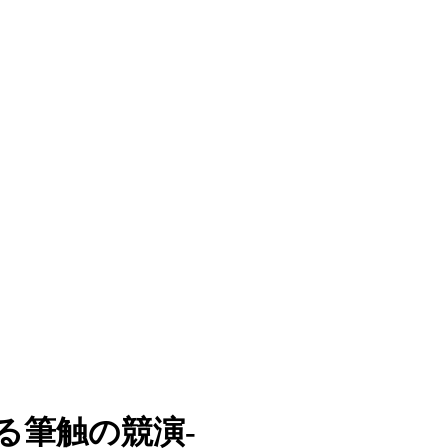
る筆触の競演-