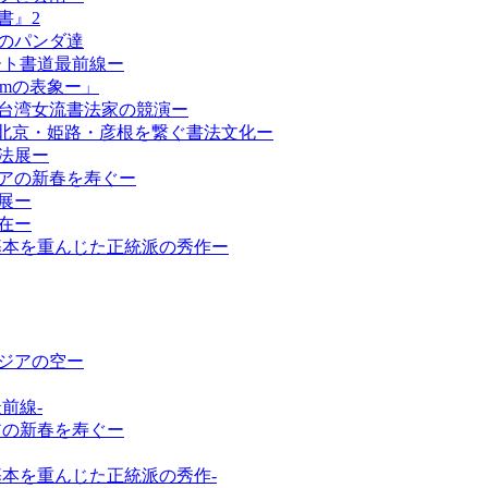
書』2
のパンダ達
ート書道最前線ー
smの表象ー」
台湾女流書法家の競演ー
ー北京・姫路・彦根を繋ぐ書法文化ー
法展ー
ジアの新春を寿ぐー
展ー
在ー
の基本を重んじた正統派の秀作ー
ジアの空ー
前線-
アの新春を寿ぐー
基本を重んじた正統派の秀作-