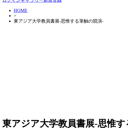
ログイン
ギャラリー新規登録
HOME
>
東アジア大学教員書展-思惟する筆触の競演-
東アジア大学教員書展-思惟す