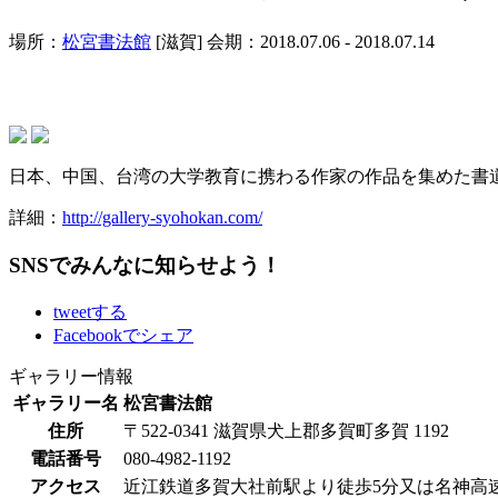
場所：
松宮書法館
[滋賀]
会期：2018.07.06 - 2018.07.14
日本、中国、台湾の大学教育に携わる作家の作品を集めた書
詳細：
http://gallery-syohokan.com/
SNSでみんなに知らせよう！
tweetする
Facebookでシェア
ギャラリー情報
ギャラリー名
松宮書法館
住所
〒522-0341 滋賀県犬上郡多賀町多賀 1192
電話番号
080-4982-1192
アクセス
近江鉄道多賀大社前駅より徒歩5分又は名神高速