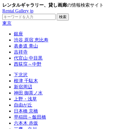
レンタルギャラリー、貸し画廊
の情報検索サイト
Rental Gallery jp
東京
銀座
渋谷 原宿 恵比寿
表参道 青山
吉祥寺
代官山 中目黒
西荻窪～中野
下北沢
根津 千駄木
新宿周辺
神田 御茶ノ水
上野・浅草
自由が丘
日本橋 京橋
早稲田～飯田橋
六本木 赤坂