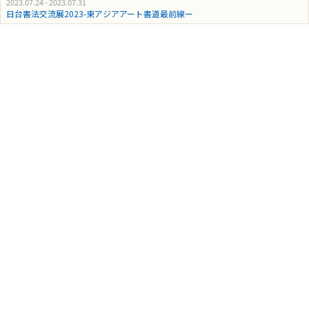
2023.07.24 - 2023.07.31
日台書法交流展2023-東アジアアート書道最前線ー
2023.06.25 - 2023.07.05
王清州書道展「録帛書道徳ーTaoismの表象ー」
2020.05.15 - 2020.05.23
両岸女流作家書法展ー中国大陸・台湾女流書法家の競演ー
2020.03.13 - 2020.03.21
日中城町ユニット”城宮”書法展ー北京・姫路・彦根を繋ぐ書法文化ー
2020.02.14 - 2020.02.22
湖南省と日本ー江湖の国際交流書法展ー
2020.01.17 - 2020.01.25
金縢グループ選抜展2020ー東アジアの新春を寿ぐー
2019.12.13 - 2019.12.21
大唐遺風ー日中古都ユニット書法展ー
2019.11.15 - 2019.11.23
伝統与実験ー東アジア書法界の現在ー
2019.10.17 - 2019.10.26
松宮書道教室作品展2019-書道の基本を重んじた正統派の秀作ー