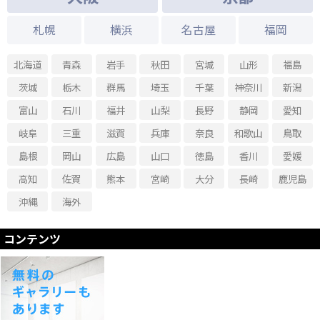
2018.11.15 - 2018.11.24
札幌
横浜
名古屋
福岡
松宮書道教室作品展2018-書道の基本を重んじた正統派の秀作-
2018.10.14 - 2018.10.27
北海道
青森
岩手
秋田
宮城
山形
福島
第11回當代書法二人展「教養という名の前衛ー創造される漢学ー」
茨城
栃木
群馬
埼玉
千葉
神奈川
新潟
2018.09.24 - 2018.09.30
一花一葉一菩提～陳玉玲夏実絵画書法藝術創作展～
富山
石川
福井
山梨
長野
静岡
愛知
2018.08.24 - 2018.09.01
岐阜
三重
滋賀
兵庫
奈良
和歌山
鳥取
東アジア現代作家書法展
島根
岡山
広島
山口
徳島
香川
愛媛
2018.07.06 - 2018.07.14
東アジア大学教員書展-思惟する筆触の競演-
高知
佐賀
熊本
宮崎
大分
長崎
鹿児島
2018.06.08 - 2018.06.16
沖縄
海外
日台港書法交流展2018
コンテンツ
2018.04.06 - 2018.04.14
范炳南アンコール書画展
2018.03.09 - 2018.03.17
日中書法交流展2018
2018.01.01 - 2018.01.12