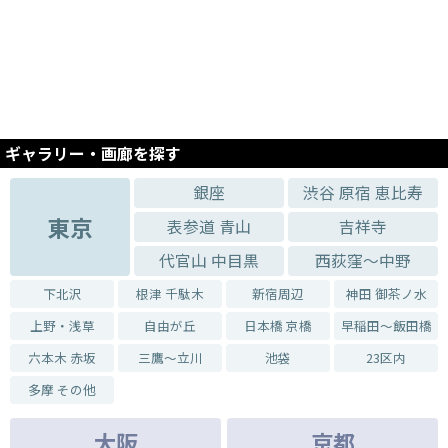
2019.08.29 - 2019.09.07
醇粋書法展
2019.07.12 - 2019.07.20
東アジア教員書法展2019
2019.06.14 - 2019.06.22
日台書法交流展2019
ギャラリー・画廊を探す
2019.05.17 - 2019.05.25
中国著名作家書法展
銀座
渋谷 原宿 恵比寿
2019.04.19 - 2019.04.27
東京
表参道 青山
吉祥寺
東アジア選抜作家展書法展ー東アジアの空ー
代官山 中目黒
西荻窪～中野
2019.03.08 - 2019.03.16
陝西省書法家友好書展
下北沢
根津 千駄木
新宿周辺
神田 御茶ノ水
2019.02.15 - 2019.02.23
上野・浅草
自由が丘
日本橋 京橋
早稲田～飯田橋
日中星書法交流展2019-国際交流最前線-
六本木 赤坂
三鷹～立川
池袋
23区内
2019.01.14 - 2019.01.26
金縢グループ選抜展2019-東アジアの新春を寿ぐー
多摩 その他
2018.12.11 - 2018.12.22
大阪
京都
松宮忠夫書作展