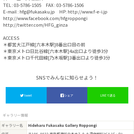
TEL : 03-5786-1505 FAX : 03-5786-1506
E-mail : hfg@fukasaku.jp HP: http://www.f-e-i.jp
http://www.facebook.com/hfgroppongi
http://twitter.com/HFG_ginza
ACCESS
＊都営大江戸線[六本木駅]8番出口目の前
＊東京メトロ日比谷線[六本木駅]4a出口より徒歩3分
＊東京メトロ千代田線[乃木坂駅]3番出口より徒歩3分
SNSでみんなに知らせよう！
tweet
シェア
LINEで送る
ギャラリー情報
ギャラリー名
Hideharu Fukasaku Gallery Roppongi
住所
〒106−0032 東京都港区六本木7−8−9 深作眼科ビル1F・B1