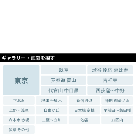
ドル萌々子個展 後ろ姿の輪郭線
2025.07.04 - 2025.07.17
浅葉雅子展「浮世絵玉手箱」～誰が隠した、何で隠した、春画を巡って～
2025.06.18 - 2025.07.01
大坪奈古展
2025.06.02 - 2025.06.14
阿部千鶴展 -Lumière-
ギャラリー・画廊を探す
2025.05.12 - 2025.05.24
輪島明子 ガラス作品展 -光の稜線-
銀座
渋谷 原宿 恵比寿
2025.04.04 - 2025.04.19
東京
表参道 青山
吉祥寺
春つ方-はるつかた-vol.7
代官山 中目黒
西荻窪～中野
2025.03.14 - 2025.03.29
安原成美 個展
下北沢
根津 千駄木
新宿周辺
神田 御茶ノ水
2025.02.20 - 2025.03.08
上野・浅草
自由が丘
日本橋 京橋
早稲田～飯田橋
「ベールにふれる 安藤祐実個展」
六本木 赤坂
三鷹～立川
池袋
23区内
2025.02.03 - 2025.02.15
村山大明展 -交わる線、つながる鼓動-
多摩 その他