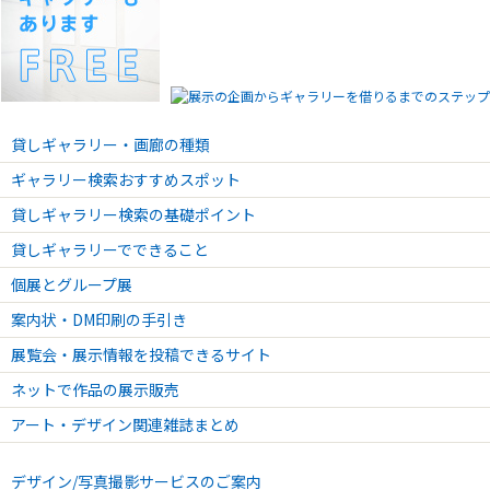
2024.07.01 - 2024.07.13
西谷拓磨展ーONOGOROJIMAー
2024.06.14 - 2024.06.26
官野良太個展ー波の音ー
2024.05.23 - 2024.06.08
貸しギャラリー・画廊の種類
方舟の乗客名簿 一条美由紀個展
ギャラリー検索おすすめスポット
2024.05.09 - 2024.05.18
伊藤あずさ展「移りゆく季節と記憶の残像」
貸しギャラリー検索の基礎ポイント
2024.04.18 - 2024.05.02
貸しギャラリーでできること
中嶋明希展-MY GARDEN-
個展とグループ展
2024.04.01 - 2024.04.13
案内状・DM印刷の手引き
東尾文華-華榮-
展覧会・展示情報を投稿できるサイト
2024.03.08 - 2024.03.23
春つ方ーはるつかたーvol.6
ネットで作品の展示販売
2024.02.19 - 2024.03.02
アート・デザイン関連雑誌まとめ
Roppongi α Art Week 陳柏欣(チェン・ポーシン)個展-南国の事情ー
2024.02.02 - 2024.02.16
デザイン/写真撮影サービスのご案内
米蒸千穂展