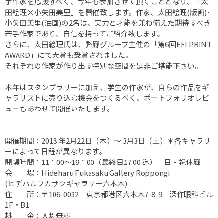
手作家を応援すべく、今年も参加させて頂くこととなり、「太
田絵理×小矢田美里」を開催致します。作家、太田絵理(版画)･
小矢田美里(油画)の2名は、実力と才能を兼ね備えた期待すべき
若手作家であり、自信を持ってご紹介致します。
さらに、太田絵理氏は、弊廊グループ主催の「第6回FEI PRINT
AWARD」にて大賞も受賞されました。
それぞれの作家が作り出す特別な空間を是非ご堪能下さい。
本年はスタンプラリーに加え、学生の作家が、自らの作品をギ
ャラリストに売り込む機会をつくるべく、ポートフォリオレビ
ューもあわせて開催いたします。
開催期間：2018 年2月22日（木）～ 3月3日（土）＊各キャラリ
ーによって日程が異なります。
開場時間：11：00～19：00（最終日17:00 迄） 日・祝休廊
会 場：Hideharu Fukasaku Gallery Roppongi
(ヒデハルフカサクギャラリー六本木)
住 所：〒106-0032 東京都港区六本木7-8-9 深作眼科ビル
1F・B1
料 金：入場無料