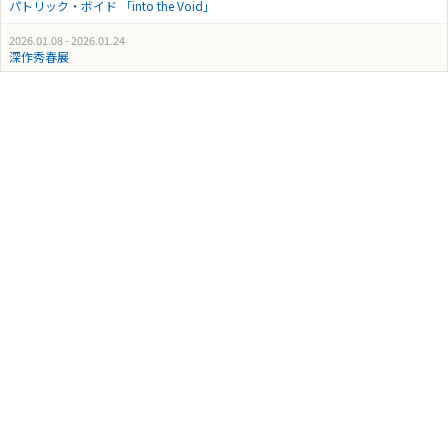
パトリック・ボイド 「into the Void」
2026.01.08 - 2026.01.24
深作秀春展
2025.12.09 - 2025.12.20
五月女佳織 日本画展 -麗-
2025.11.20 - 2025.12.03
馬場敬一「エレメンツ-死と再生のイニシエーション-」
2025.10.23 - 2025.10.29
第3回 FEI PURO ART AWARD 準大賞「西本夏子 漆画展 -花の蔭に彷徨う-」
2025.10.11 - 2025.10.18
第3回 FEI PURO ART AWARD 準大賞 中島愼一展「風景(明るい不安)」
2025.09.22 - 2025.10.04
李元淑展 -Nature_Dream of freedom-
2025.09.04 - 2025.09.18
第3回 FEI PURO ART AWARD 大賞者「岡千尋個展 Liminal」
2025.08.19 - 2025.08.30
シュライナー・コール「ホモンクルスの夢」展 ―Dream of Homunculus―
2025.07.22 - 2025.08.02