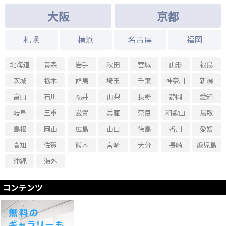
2025.01.09 - 2025.01.25
大阪
京都
深作秀春 新作展
2024.12.11 - 2024.12.23
札幌
横浜
名古屋
福岡
永岡郁美展 -君の居るところへ-
2024.12.02 - 2024.12.07
北海道
青森
岩手
秋田
宮城
山形
福島
三宅葵個展 -線と色面-
茨城
栃木
群馬
埼玉
千葉
神奈川
新潟
2024.11.16 - 2024.11.30
足立篤史 「Over to you」
富山
石川
福井
山梨
長野
静岡
愛知
2024.10.31 - 2024.11.12
岐阜
三重
滋賀
兵庫
奈良
和歌山
鳥取
赫い Leather Artist キクチメグミ個展
島根
岡山
広島
山口
徳島
香川
愛媛
2024.10.11 - 2024.10.26
「内なる外」-高橋まき子 個展-
高知
佐賀
熊本
宮崎
大分
長崎
鹿児島
2024.09.21 - 2024.10.05
沖縄
海外
田村幸帆「Breath」
コンテンツ
2024.09.02 - 2024.09.14
第2回 FEI PURO ART AWARD 大賞者展 陳柏欣「南の方」
2024.07.22 - 2024.08.03
髙栁麻美子 星々の声 voice of the stars