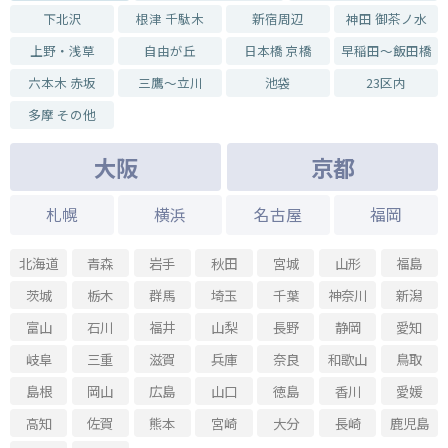
山本春花 写真展 「MY LOVE is COOL」
下北沢
根津 千駄木
新宿周辺
神田 御茶ノ水
2025.04.22 - 2025.04.27
上野・浅草
自由が丘
日本橋 京橋
早稲田～飯田橋
山田尚一郎 木口木版画展 Vol.5
六本木 赤坂
三鷹～立川
池袋
23区内
2025.04.12 - 2025.04.20
-Charity Exhibition- 第18回サムホール展 アートの力でできること
多摩 その他
2025.03.18 - 2025.03.23
大阪
京都
アマンダさんとまどろむ版画展
2025.03.11 - 2025.03.16
札幌
横浜
名古屋
福岡
書と銅版画(メゾチント) ～風～ 濵本美英
2025.03.04 - 2025.03.09
北海道
青森
岩手
秋田
宮城
山形
福島
早稲田大学写真部卒業制作展 椿季展 2025
茨城
栃木
群馬
埼玉
千葉
神奈川
新潟
2025.02.25 - 2025.03.02
Landwalk 10
富山
石川
福井
山梨
長野
静岡
愛知
2025.03.04 - 2025.03.09
岐阜
三重
滋賀
兵庫
奈良
和歌山
鳥取
Print on and on 女子美術大学版画修士展
島根
岡山
広島
山口
徳島
香川
愛媛
2025.03.04 - 2025.03.09
From home, 2021 NAOYUKI MURAKAMI Photo Exhibition
高知
佐賀
熊本
宮崎
大分
長崎
鹿児島