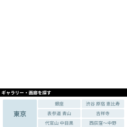
2026.02.17 - 2026.02.22
「ねこ!ネコ!猫!」ナガミネ ミチヨ
2026.02.17 - 2026.02.22
PONTE展 Comic & Column ~幸せと学びのカフェラッテ～
2026.02.10 - 2026.02.15
As We Are - ありのままの私たち
2026.02.10 - 2026.02.15
カラーファクトリー 井上 憲二 作品展
2025.07.29 - 2025.08.03
十二季展 慶応カメラクラブ卒業生有志
2025.08.05 - 2025.08.10
第26回 BODY展
ギャラリー・画廊を探す
2025.09.16 - 2025.09.21
山颪 - JUN CASTRO Photo Exhibition –
銀座
渋谷 原宿 恵比寿
2025.04.22 - 2025.04.27
東京
表参道 青山
吉祥寺
FUMIHIKO SUZUKI EXHIBITION1 写真雑誌を作り続けてきた鈴木文彦の写真展
代官山 中目黒
西荻窪～中野
2025.04.22 - 2025.04.27