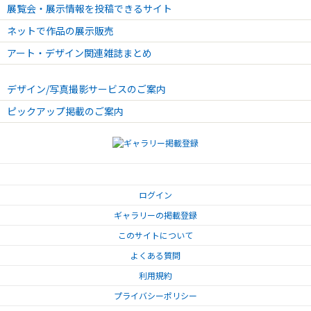
展覧会・展示情報を投稿できるサイト
2024.11.05 - 2024.11.10
Wave Bubbles 〜波動の泡 はじまりの問い〜 藤波宏輔 展
ネットで作品の展示販売
2024.10.22 - 2024.10.27
アート・デザイン関連雑誌まとめ
絵散歩 2024
2024.10.22 - 2024.10.26
デザイン/写真撮影サービスのご案内
李 泰久 第11回 水彩画展
ピックアップ掲載のご案内
2024.10.22 - 2024.10.27
版画家の視点 池田俊彦 小﨑慎介 手賀彩夏 杢谷圭章 吉永晴彦
2024.10.15 - 2024.10.21
わが・まま Photo Exhibition vol.5
2024.10.08 - 2024.10.13
ログイン
Sunny Lee & Sachiko Nara 2nd Exhibition イキ トシ イケル
ギャラリーの掲載登録
2024.10.15 - 2024.10.20
HИTb Photo Exhibition Vol.17 ニーチ フォトエキシビジョン
このサイトについて
よくある質問
2024.10.08 - 2024.10.13
第3回 安西よるか 個展 ゾウフワクセイ
利用規約
2024.10.01 - 2024.10.06
プライバシーポリシー
内山慎吾 × ウチヤマユウジ