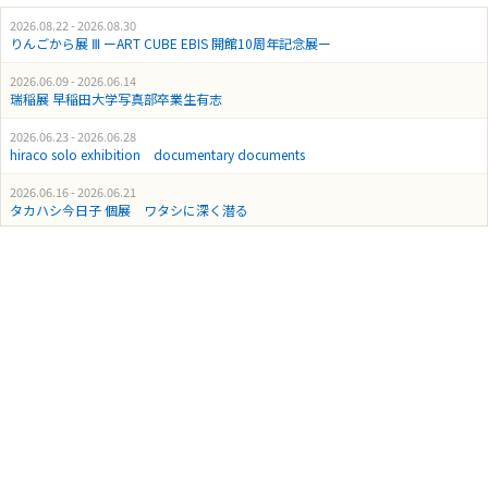
2026.08.22 - 2026.08.30
りんごから展 Ⅲ ーART CUBE EBIS 開館10周年記念展ー
2026.06.09 - 2026.06.14
瑞稲展 早稲田大学写真部卒業生有志
2026.06.23 - 2026.06.28
hiraco solo exhibition documentary documents
2026.06.16 - 2026.06.21
タカハシ今日子 個展 ワタシに深く潜る
2026.06.16 - 2026.06.21
書家二人展 「曖 -Ai-」 石崎甘雨 × 大町菜圓
2026.03.17 - 2026.03.22
立川楓 個展『 輪郭 』
2026.03.24 - 2026.03.29
Kei Sugawara POP-UP “B.G.M.”
2026.03.03 - 2026.03.08
早稲田大学写真部 卒業制作展 椿季展 2026
2026.02.24 - 2026.03.01
吉崎 英二郎 美術展 ”Slipping Away”