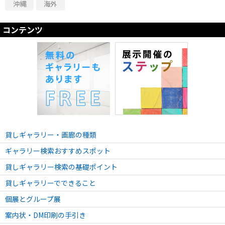
2025.02.04 - 2025.02.16
沖縄
海外
Trace 2022-2024
コンテンツ
2025.01.28 - 2025.02.02
vivid vol.03 “Have playful days!”
2025.01.21 - 2025.01.26
佐藤佑一写真展「環世界」
2025.01.06 - 2025.01.12
第8回 新春!年賀状大賞 2025
2024.11.26 - 2024.12.01
-SANCTUARY- Maiko Sato 2nd Solo Exhibition
2024.11.27 - 2024.12.01
貸しギャラリー・画廊の種類
SHUJI YAMAMOTO SOLO EXHIBITION
ギャラリー検索おすすめスポット
2024.11.12 - 2024.11.17
-A million pieces of reality- 深町めいしゅう展
貸しギャラリー検索の基礎ポイント
2024.11.12 - 2024.11.17
貸しギャラリーでできること
市川 香苗 銅版画展
個展とグループ展
2024.12.03 - 2024.12.08
案内状・DM印刷の手引き
書作家 磨衣子 個展 You Are.