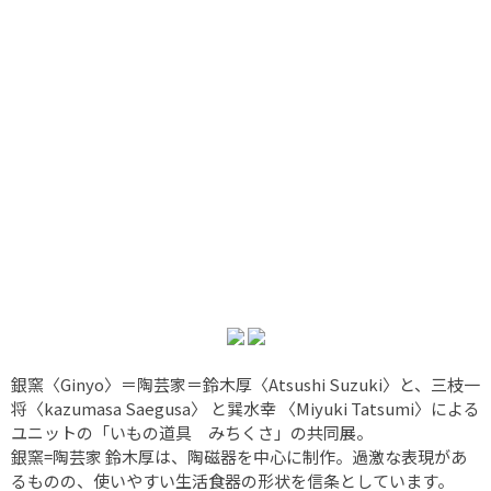
銀窯〈Ginyo〉＝陶芸家＝鈴木厚〈Atsushi Suzuki〉と、三枝一
将〈kazumasa Saegusa〉 と巽水幸 〈Miyuki Tatsumi〉による
ユニットの「いもの道具 みちくさ」の共同展。
銀窯=陶芸家 鈴木厚は、陶磁器を中心に制作。過激な表現があ
るものの、使いやすい生活食器の形状を信条としています。