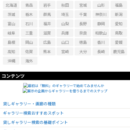
北海道
青森
岩手
秋田
宮城
山形
福島
茨城
栃木
群馬
埼玉
千葉
神奈川
新潟
富山
石川
福井
山梨
長野
静岡
愛知
岐阜
三重
滋賀
兵庫
奈良
和歌山
鳥取
島根
岡山
広島
山口
徳島
香川
愛媛
高知
佐賀
熊本
宮崎
大分
長崎
鹿児島
沖縄
海外
コンテンツ
貸しギャラリー・画廊の種類
ギャラリー検索おすすめスポット
貸しギャラリー検索の基礎ポイント