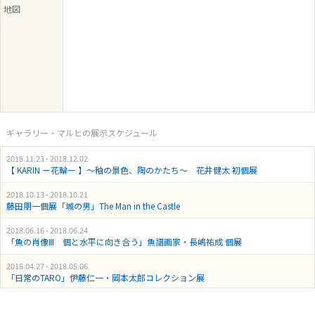
地図
ギャラリー・マルヒの展示スケジュール
2018.11.23 - 2018.12.02
【 KARIN ー花輪ー 】〜釉の景色、陶のかたち〜 花井健太 初個展
2018.10.13 - 2018.10.21
藤田朋一個展「城の男」The Man in the Castle
2018.06.16 - 2018.06.24
「魚の肖像Ⅲ 個と水平に向き合う」魚譜画家・長嶋祐成 個展
2018.04.27 - 2018.05.06
「日常のTARO」伊藤仁一・岡本太郎コレクション展
2018.01.12 - 2018.01.21
平野真美個展 「蘇生するユニコーン -Revive a Unicorn-」