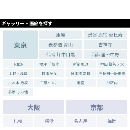
黒猫展〈9人のクリエイターによる黒猫たち〉
2015.09.26 - 2015.09.27
アトノマツリ
ギャラリー・画廊を探す
2015.09.18 - 2015.09.23
「隠れ家」ーアンネ・フランクに捧ぐー 赤池千怜個展
銀座
渋谷 原宿 恵比寿
2015.07.11 - 2015.07.20
東京
表参道 青山
吉祥寺
高嶋英男個展【空壺の人】
代官山 中目黒
西荻窪～中野
2015.06.06 - 2015.06.14
【小倉充子型染展〜夏の絵羽きもの〜】
下北沢
根津 千駄木
新宿周辺
神田 御茶ノ水
2015.04.04 - 2015.04.12
上野・浅草
自由が丘
日本橋 京橋
早稲田～飯田橋
【鸚夢~おうむ~】動植物の世界・越智健仁展
六本木 赤坂
三鷹～立川
池袋
23区内
2014.11.29 - 2014.11.30
うちの猫らカレンダーヴァイキング2015
多摩 その他
大阪
京都
札幌
横浜
名古屋
福岡