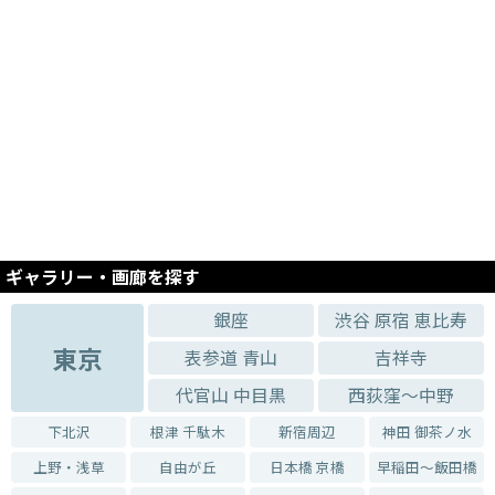
ギャラリー・画廊を探す
銀座
渋谷 原宿 恵比寿
東京
表参道 青山
吉祥寺
代官山 中目黒
西荻窪～中野
下北沢
根津 千駄木
新宿周辺
神田 御茶ノ水
上野・浅草
自由が丘
日本橋 京橋
早稲田～飯田橋