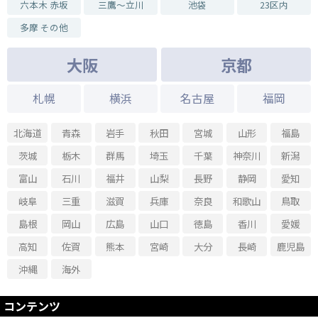
六本木 赤坂
三鷹～立川
池袋
23区内
多摩 その他
大阪
京都
札幌
横浜
名古屋
福岡
北海道
青森
岩手
秋田
宮城
山形
福島
茨城
栃木
群馬
埼玉
千葉
神奈川
新潟
富山
石川
福井
山梨
長野
静岡
愛知
岐阜
三重
滋賀
兵庫
奈良
和歌山
鳥取
島根
岡山
広島
山口
徳島
香川
愛媛
高知
佐賀
熊本
宮崎
大分
長崎
鹿児島
沖縄
海外
コンテンツ