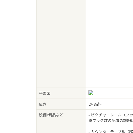
平面図
広さ
24.8㎡~
設備/備品など
- ピクチャーレール（フ
※フック数の配置の詳細
- カウンターテーブル（移動可、伸