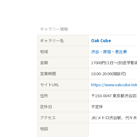
ギャラリー情報
ギャラリー名
Oak Cube
地域
渋谷・原宿・恵比寿
金額
17000円/1日～(別途学割
営業時間
10:00-20:00(相談可)
サイトURL
https://www.oakcube.to
住所
〒150-0047 東京都渋谷区
定休日
不定休
アクセス
JR/メトロ渋谷駅、代々
地図