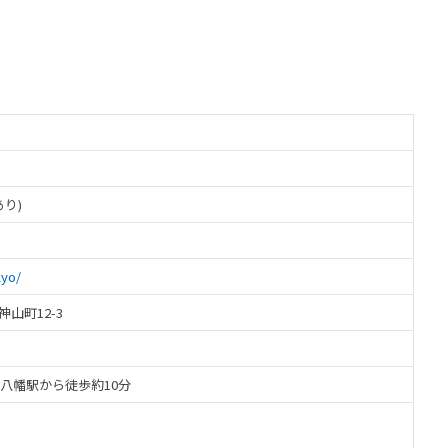
あり)
kyo/
神山町12-3
木八幡駅から徒歩約10分