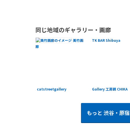
同じ地域のギャラリー・画廊
美竹画
TK BAR Shibuya
廊
catstreetgallery
Gallery 工房親 CHIKA
もっと
渋谷・原宿