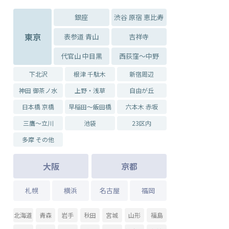
銀座
渋谷 原宿 恵比寿
東京
表参道 青山
吉祥寺
代官山 中目黒
西荻窪～中野
下北沢
根津 千駄木
新宿周辺
神田 御茶ノ水
上野・浅草
自由が丘
日本橋 京橋
早稲田～飯田橋
六本木 赤坂
三鷹～立川
池袋
23区内
多摩 その他
大阪
京都
札幌
横浜
名古屋
福岡
北海道
青森
岩手
秋田
宮城
山形
福島