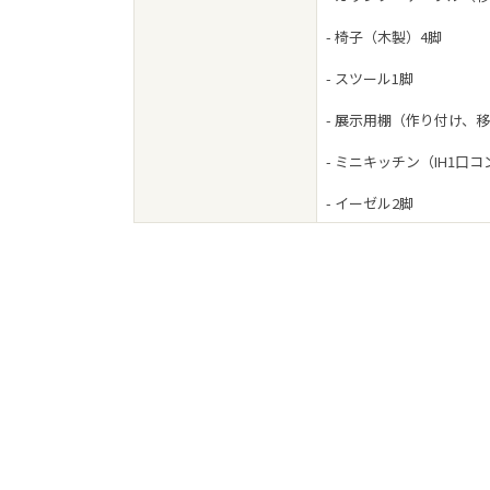
- 椅子（木製）4脚
- スツール1脚
- 展示用棚（作り付け、移動不可
- ミニキッチン（IH1
- イーゼル2脚