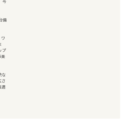
、今
台備
、ワ
ま
ップ
声楽
渋な
広さ
最適