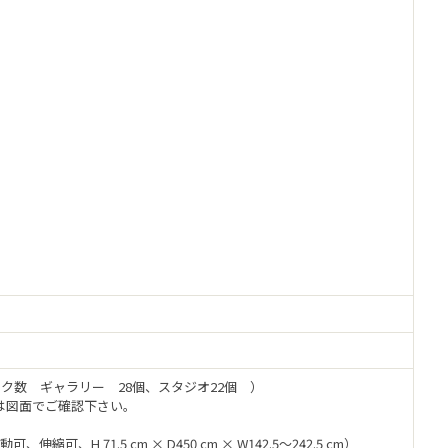
ック数 ギャラリー 28個、スタジオ22個 ）
は図面でご確認下さい。
縮可、H 71.5 cm × D450 cm × W142.5～242.5 cm）