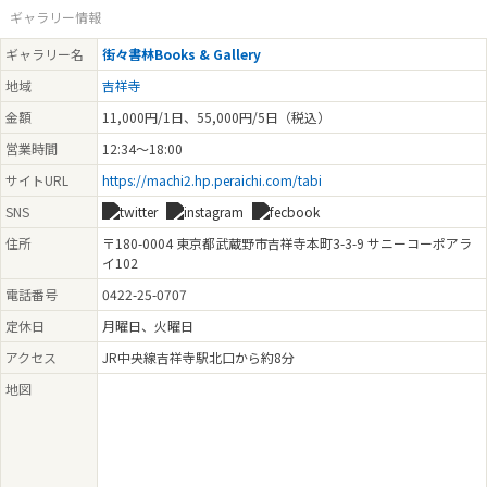
ギャラリー情報
2025.12.03 - 2025.12.07
山口かほり個展 みつけもの Moments Through Lines
ギャラリー名
街々書林Books & Gallery
地域
吉祥寺
2025.11.28 - 2025.11.30
写真?展 ナーサリーライム
金額
11,000円/1日、55,000円/5日（税込）
2025.11.19 - 2025.11.27
営業時間
12:34～18:00
2026年街々書林カレンダー写真展開催
サイトURL
https://machi2.hp.peraichi.com/tabi
2025.11.12 - 2025.11.16
SNS
染と織のふたり展
住所
〒180-0004 東京都武蔵野市吉祥寺本町3-3-9 サニーコーポアラ
2025.11.05 - 2025.11.09
イ102
手製本作家 コイドサチコ個展 図書館ねこキヨシシリーズ9「森のおはなし会」
電話番号
原画展 同時開催 色えんぴつスケッチ展
0422-25-0707
定休日
月曜日、火曜日
2025.10.19 - 2025.10.19
中山少年のポジティブ展〜似顔絵もあるよ〜
アクセス
JR中央線吉祥寺駅北口から約8分
2025.10.01 - 2025.10.18
地図
地図のいろいろ展開催
2025.10.22 - 2025.10.26
廣田兼一写真展 「台灣鐡道紀行 R100柴電機車と友に」