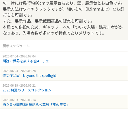
の一片には奥行約60cmの展示台もあり、壁、展示台とも白色です。
展示方法はワイヤ＆フックですが、細いもの（0.9mmまで）なら釘
打ちも可能です。
また、展示作品、展示館関連品の販売も可能です。
本屋との併設のため、ギャラリーへの「ついで入場・鑑賞」者がか
なりあり、入場者数が多いのが特色でありメリットです。
展示スケジュール
2026.07.04 - 2026.07.04
朗読で世界を旅する会4 チェコ
2026.06.24 - 2026.06.28
佳丈作品展「beyond the spotlight」
2026.06.19 - 2026.06.21
2026初夏のリースコレクション
2026.06.03 - 2026.06.14
街々書林開店3周年記念公募展「旅の空気」
2026.05.27 - 2026.05.31
油彩画展「たくさんのまいにちⅡ」