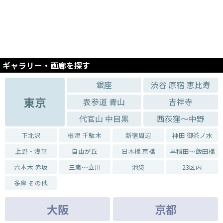
紅型 染物の会
2024.03.15 - 2024.03.17
成蹊大学写真部写真部75期 フィルム写真集『美日 -BiBi-』
2024.03.01 - 2024.03.03
図書館ねこキヨシシリーズ8「巻物だいさくせん!」原画展
ギャラリー・画廊を探す
2024.01.24 - 2024.02.04
日本旅行作家協会(JTWO)設立50周年記念作品展
銀座
渋谷 原宿 恵比寿
2023.11.15 - 2023.11.26
東京
表参道 青山
吉祥寺
寺下雅一写真展「旅のたまゆら1981-1988」
代官山 中目黒
西荻窪～中野
下北沢
根津 千駄木
新宿周辺
神田 御茶ノ水
上野・浅草
自由が丘
日本橋 京橋
早稲田～飯田橋
六本木 赤坂
三鷹～立川
池袋
23区内
多摩 その他
大阪
京都