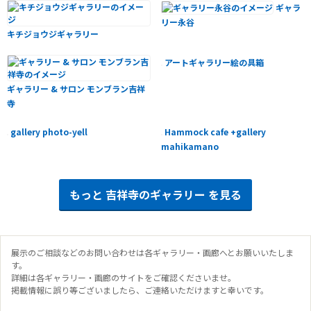
ギャラ
傷と小さな癒し-
リー永谷
キチジョウジギャラリー
2024.12.04 - 2024.12.08
MODE DE GALAXIE 10TH ANNIVERSARY EXHIBITION 「アクセサリーで、旅する
宇宙。」
アートギャラリー絵の具箱
2024.11.23 - 2024.12.01
ギャラリー & サロン モンブラン吉祥
旅の中へ(Takollection 2024 平井たこ個展)
寺
2024.11.13 - 2024.11.17
染と織のふたり展
gallery photo-yell
Hammock cafe +gallery
mahikamano
2024.11.06 - 2024.11.10
森田攝子個展「こどものカタチ」
2024.10.30 - 2024.11.04
もっと
吉祥寺のギャラリー
を見る
旅する写真展「piece of journey」 Ayaka Yamane Photo Exhibition
2024.10.23 - 2024.10.27
宮本寛太 パステル画展～快適な色、日常風景の記録～
展示のご相談などのお問い合わせは各ギャラリー・画廊へとお願いいたしま
2024.10.09 - 2024.10.20
す。
「吉祥寺 街並の表情～平和通り・中道通り」原画展
詳細は各ギャラリー・画廊のサイトをご確認くださいませ。
掲載情報に誤り等ございましたら、ご連絡いただけますと幸いです。
2024.09.28 - 2024.09.28
『改訂新版 東京 わざわざ行きたい街の本屋さん』 出版記念トークイベント