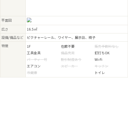
2025.09.03 - 2025.09.07
横山みのり×吉澤桃花 二人展 「どこに、ここに。」
2025.08.06 - 2025.08.10
平面図
『鎮魂の花火「白菊」 長岡の花火がつなぐシベリアと真珠湾』 出版記念写真展
広さ
16.5㎡
2025.07.30 - 2025.08.03
「優しい魔法使い」遠藤明佳里油絵展示
設備/備品など
ピクチャーレール、ワイヤー、展示台、椅子
特徴
1F
在廊不要
販売手数料なし
2025.07.16 - 2025.07.27
ミャンマー救援チャリティー写真展 Pray for Myanmar
工具金具
備品充実
釘打ちOK
パーティー可
割引制度あり
Wi-Fi
2025.06.25 - 2025.06.29
エアコン
スピーカー
キッチン
22世紀の浮世絵 HIBO展
冷蔵庫
トイレ
2025.06.19 - 2025.06.22
旅する『Kichi*Naka MARCHE』
2025.06.04 - 2025.06.15
街々書林開店2周年記念公募展「旅の気持ち」
2025.05.24 - 2025.05.24
朗読で世界を旅する会2 北欧フィンランド
2025.05.09 - 2025.05.11
古今ノ布ニ遊ブ Ⅳ 安本登喜子作品展