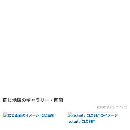
2025.04.30 - 2025.05.04
ヌイヌイトコネコネ作品展「旅のしたく」展
2025.03.28 - 2025.03.30
成蹊大学写真部春の展示会
2025.04.02 - 2025.04.06
『日本の原風景99』出版記念写真展
2025.03.19 - 2025.03.23
紅型 染物の会
2025.02.28 - 2025.03.02
内田智子 旅の宝物展 宮城・福島編
2025.01.29 - 2025.02.02
KIYOKO WATANABE アクリルアート展 -描いてみたかった景色-
2025.01.04 - 2025.01.26
同じ地域のギャラリー・画廊
「吉祥寺 街並の表情～平和通り・中道通り」イラスト原画展
最大8件表示しています
2024.12.27 - 2024.12.27
朗読で世界を旅する会1 フランス裏パリ
にじ画廊
re:tail / CLOSET
2024.12.14 - 2024.12.22
鵜飼美里 イラスト展 わたしのみたもの、みてるもの -旅、海外生活、小さな