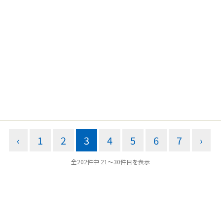
‹
1
2
3
4
5
6
7
›
全202件中 21〜30件目を表示