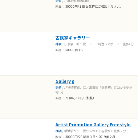
鎌倉
/ JR北鎌倉駅西口前
料金： 30000円/１日 お気軽にご相談ください。
古民家ギャラリー
神奈川
/ 京急三崎口駅 → 三崎港バス停 → 徒歩4分
料金： 5000円/日～
Gallery g
鎌倉
/ JP横須賀線、江ノ島電鉄「鎌倉駅」東口から徒歩
約5分
料金： 7日84,000円（税抜）
Artist Promotion Gallery Freestyle
横浜
/ 横浜駅から１駅のJR保土ヶ谷駅から徒歩２分
料金： 30000円/2018年３月〜2019年２月