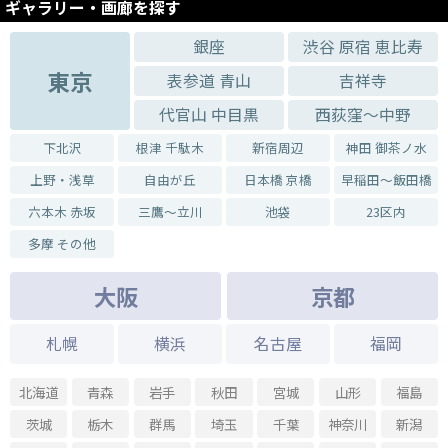
ギャラリー・画廊を探す
銀座
渋谷 原宿 恵比寿
東京
表参道 青山
吉祥寺
代官山 中目黒
西荻窪～中野
下北沢
根津 千駄木
新宿周辺
神田 御茶ノ水
上野・浅草
自由が丘
日本橋 京橋
早稲田～飯田橋
六本木 赤坂
三鷹～立川
池袋
23区内
多摩 その他
大阪
京都
札幌
横浜
名古屋
福岡
北海道
青森
岩手
秋田
宮城
山形
福島
茨城
栃木
群馬
埼玉
千葉
神奈川
新潟