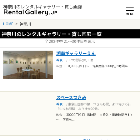
神奈川
のレンタルギャラリー・貸し画廊
Rental Gallery jp
HOME
>
神奈川
神奈川のレンタルギャラリー・貸し画廊一覧
全202件中 21〜30件目を表示
湘南ギャラリーえん
神奈川
/ JR大磯駅改札正面
料金： 10,000円/1日～ 音楽関係5000円/3時間半
スペースつきみ
神奈川
/ 東急田園都市線「つきみ野駅」より徒歩2分。
「中央林間駅」より徒歩20分。
料金： 30000円/1日（8時間 ※搬入・搬出時間含む）
～ 学割も...