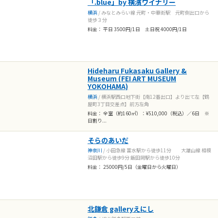
「.blue」by 横濱ワイナリー
横浜
/ みなとみらい線 元町・中華街駅 元町側出口から
徒歩３分
料金： 平日 3500円/1日 土日祝 4000円/1日
Hideharu Fukasaku Gallery &
Museum (FEI ART MUSEUM
YOKOHAMA)
横浜
/ 横浜駅西口地下街【南12番出口】より出て左【鶴
屋町3丁目交差点】前方左角
料金： 全室（約160㎡）：¥510,000（税込）／6日 ※
日割り...
そらのあいだ
神奈川
/ 小田急線 富水駅から徒歩11分 大雄山線 相模
沼田駅から徒歩9分 飯田岡駅から徒歩10分
料金： 25000円/5日（金曜日から火曜日）
北鎌倉 galleryえにし