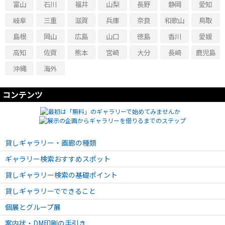
富山
石川
福井
山梨
長野
静岡
愛知
岐阜
三重
滋賀
兵庫
奈良
和歌山
鳥取
島根
岡山
広島
山口
徳島
香川
愛媛
高知
佐賀
熊本
宮崎
大分
長崎
鹿児島
沖縄
海外
コンテンツ
貸しギャラリー・画廊の種類
ギャラリー検索おすすめスポット
貸しギャラリー検索の基礎ポイント
貸しギャラリーでできること
個展とグループ展
案内状・DM印刷の手引き