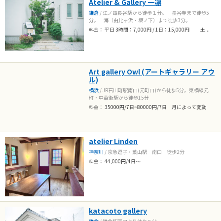
Atelier & Gallery 一凛
鎌倉
/ 江ノ電長谷駅から徒歩１分。 長谷寺まで徒歩5
分。 海（由比ヶ浜・坂ノ下）まで徒歩3分。
料金： 平日 3時間：7,000円 / 1日：15,000円 土...
Art gallery Owl (アートギャラリー アウ
ル)
横浜
/ JR石川町駅南口(元町口)から徒歩5分，東横線元
町・中華街駅から徒歩15分
料金： 35000円/7日~80000円/7日 月によって変動
atelier Linden
神奈川
/ 京急逗子・葉山駅 南口 徒歩2分
料金： 44,000円/4日〜
katacoto gallery