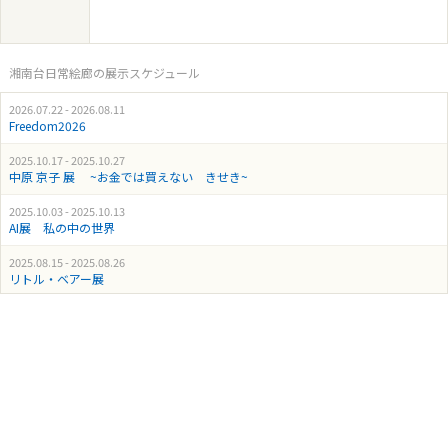
湘南台日常絵廊の展示スケジュール
2026.07.22 - 2026.08.11
Freedom2026
2025.10.17 - 2025.10.27
中原 京子 展 ~お金では買えない きせき~
2025.10.03 - 2025.10.13
AI展 私の中の世界
2025.08.15 - 2025.08.26
リトル・ベアー展
2025.07.19 - 2025.07.29
『Nagori』Miruku Ochiai
2025.06.27 - 2025.07.08
山園 りょう 日々色々展
2025.06.07 - 2025.06.12
水晶ガラスの音と光の展示会