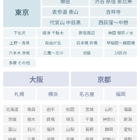
銀座
渋谷 原宿 恵比寿
東京
表参道 青山
吉祥寺
代官山 中目黒
西荻窪～中野
下北沢
根津 千駄木
新宿周辺
神田 御茶ノ水
上野・浅草
自由が丘
日本橋 京橋
早稲田～飯田橋
六本木 赤坂
三鷹～立川
池袋
23区内
多摩 その他
大阪
京都
札幌
横浜
名古屋
福岡
北海道
青森
岩手
秋田
宮城
山形
福島
茨城
栃木
群馬
埼玉
千葉
神奈川
新潟
富山
石川
福井
山梨
長野
静岡
愛知
岐阜
三重
滋賀
兵庫
奈良
和歌山
鳥取