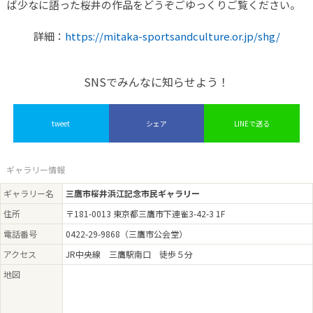
ば少なに語った桜井の作品をどうぞごゆっくりご覧ください。
詳細：
https://mitaka-sportsandculture.or.jp/shg/
SNSでみんなに知らせよう！
tweet
シェア
LINEで送る
ギャラリー情報
ギャラリー名
三鷹市桜井浜江記念市民ギャラリー
住所
〒181-0013 東京都三鷹市下連雀3-42-3 1F
電話番号
0422-29-9868（三鷹市公会堂）
アクセス
JR中央線 三鷹駅南口 徒歩５分
地図