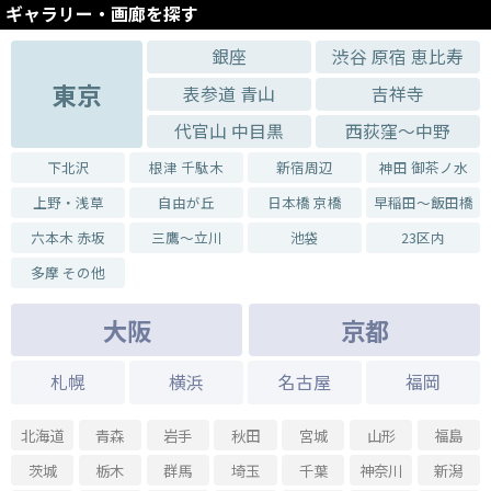
ギャラリー・画廊を探す
銀座
渋谷 原宿 恵比寿
東京
表参道 青山
吉祥寺
代官山 中目黒
西荻窪～中野
下北沢
根津 千駄木
新宿周辺
神田 御茶ノ水
上野・浅草
自由が丘
日本橋 京橋
早稲田～飯田橋
六本木 赤坂
三鷹～立川
池袋
23区内
多摩 その他
大阪
京都
札幌
横浜
名古屋
福岡
北海道
青森
岩手
秋田
宮城
山形
福島
茨城
栃木
群馬
埼玉
千葉
神奈川
新潟