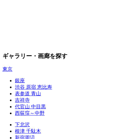
ギャラリー・画廊を探す
東京
銀座
渋谷 原宿 恵比寿
表参道 青山
吉祥寺
代官山 中目黒
西荻窪～中野
下北沢
根津 千駄木
新宿周辺