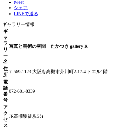
tweet
シェア
LINEで送る
ギャラリー情報
ギ
ャ
ラ
写真と芸術の空間 たかつき gallery R
リ
ー
名
住
〒569-1123 大阪府高槻市芥川町2-17-4 トエル1階
所
電
話
072-681-8339
番
号
ア
ク
JR高槻駅徒歩5分
セ
ス