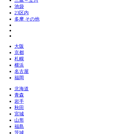
三鷹～立川
池袋
23区内
多摩 その他
大阪
京都
札幌
横浜
名古屋
福岡
北海道
青森
岩手
秋田
宮城
山形
福島
茨城