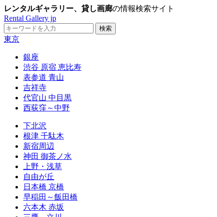
レンタルギャラリー、貸し画廊
の情報検索サイト
Rental Gallery jp
東京
銀座
渋谷 原宿 恵比寿
表参道 青山
吉祥寺
代官山 中目黒
西荻窪～中野
下北沢
根津 千駄木
新宿周辺
神田 御茶ノ水
上野・浅草
自由が丘
日本橋 京橋
早稲田～飯田橋
六本木 赤坂