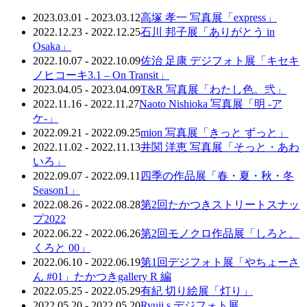
2023.03.01 - 2023.03.12
高塚 孝一 写真展「express」
2022.12.23 - 2022.12.25
石川 邦子展「ありがとう in
Osaka」
2022.10.07 - 2022.10.09
佐治 足康 デジフォト展「キセキ
ノヒコーキ3.1 – On Transit」
2023.04.05 - 2023.04.09
T&R 写真展「わたし色。弐」
2022.11.16 - 2022.11.27
Naoto Nishioka 写真展「明 -ア
ケ-」
2022.09.21 - 2022.09.25
mion 写真展「きっと ずっと」
2022.11.02 - 2022.11.13
井関 洋恵 写真展「そっと・あわ
いろ」
2022.09.07 - 2022.09.11
四季の作品展「春・夏・秋・冬
Season1」
2022.08.26 - 2022.08.28
第2回たかつきストリートスナッ
プ2022
2022.06.22 - 2022.06.26
第2回モノクロ作品展「しろと、
くろと 00」
2022.06.10 - 2022.06.19
第1回デジフォト展「やちょーさ
ん #01」たかつきgallery R 編
2022.05.25 - 2022.05.29
有紀 切り絵展「灯り」
2022.05.20 - 2022.05.20
Ryuji.s デジフォト展