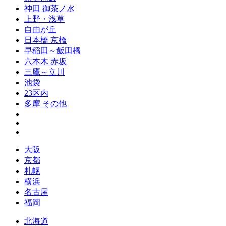
神田 御茶ノ水
上野・浅草
自由が丘
日本橋 京橋
早稲田～飯田橋
六本木 赤坂
三鷹～立川
池袋
23区内
多摩 その他
大阪
京都
札幌
横浜
名古屋
福岡
北海道