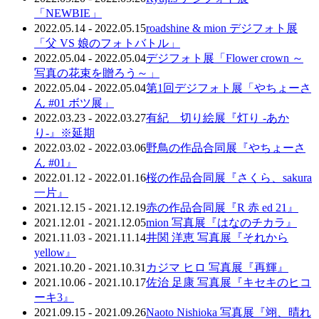
「NEWBIE」
2022.05.14 - 2022.05.15
roadshine & mion デジフォト展
「父 VS 娘のフォトバトル」
2022.05.04 - 2022.05.04
デジフォト展「Flower crown ～
写真の花束を贈ろう～」
2022.05.04 - 2022.05.04
第1回デジフォト展「やちょーさ
ん #01 ボツ展」
2022.03.23 - 2022.03.27
有紀 切り絵展『灯り -あか
り-』※延期
2022.03.02 - 2022.03.06
野鳥の作品合同展『やちょーさ
ん #01』
2022.01.12 - 2022.01.16
桜の作品合同展『さくら、sakura
一片』
2021.12.15 - 2021.12.19
赤の作品合同展『R 赤 ed 21』
2021.12.01 - 2021.12.05
mion 写真展『はなのチカラ』
2021.11.03 - 2021.11.14
井関 洋恵 写真展『それから
yellow』
2021.10.20 - 2021.10.31
カジマ ヒロ 写真展『再輝』
2021.10.06 - 2021.10.17
佐治 足康 写真展『キセキのヒコ
ーキ3』
2021.09.15 - 2021.09.26
Naoto Nishioka 写真展『翊、晴れ