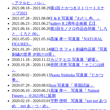
– アクルヒ、ハレ』
2021.08.18 - 2021.08.29
第1回 たかつきストリートスナ
ップ2021
2021.07.28 - 2021.08.08
T & R 写真展『わたし色。』
2021.06.23 - 2021.06.27
gallery R 2周年企画展【2】
2021.06.16 - 2021.06.20
第1回モノクロ作品合同展『しろ
と、くろと 00』
2021.05.05 - 2021.05.16
髙塚 孝一 写真展『NATURAL
FIGURES』
2021.01.20 - 2021.01.24
樋口 大 フォト刺繍作品展『写真
刺繍の世界 夕焼け10景』
2020.11.18 - 2020.11.22
カジマ ヒロ 写真展『廻宴』
2020.10.28 - 2020.11.08
井関 洋恵 写真展『 そこには緑
』
2020.09.02 - 2020.09.13
Naoto Nishioka 写真展『たかつ
季』
2020.07.29 - 2020.08.02
kon 写真展『 英国試論 』
2020.06.10 - 2020.06.21
高塚 孝一 写真展『 Natural
Figures 』※2021年に延期
2020.02.19 - 2020.03.01
宇野 啓明 写真展『tori tori あつ
め tori あ・つ・め』