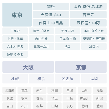
銀座
渋谷 原宿 恵比寿
東京
表参道 青山
吉祥寺
代官山 中目黒
西荻窪～中野
下北沢
根津 千駄木
新宿周辺
神田 御茶ノ水
上野・浅草
自由が丘
日本橋 京橋
早稲田～飯田橋
六本木 赤坂
三鷹～立川
池袋
23区内
多摩 その他
大阪
京都
札幌
横浜
名古屋
福岡
北海道
青森
岩手
秋田
宮城
山形
福島
茨城
栃木
群馬
埼玉
千葉
神奈川
新潟
富山
石川
福井
山梨
長野
静岡
愛知