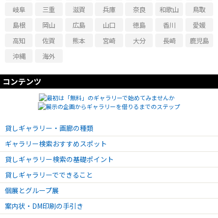
岐阜
三重
滋賀
兵庫
奈良
和歌山
鳥取
島根
岡山
広島
山口
徳島
香川
愛媛
高知
佐賀
熊本
宮崎
大分
長崎
鹿児島
沖縄
海外
コンテンツ
貸しギャラリー・画廊の種類
ギャラリー検索おすすめスポット
貸しギャラリー検索の基礎ポイント
貸しギャラリーでできること
個展とグループ展
案内状・DM印刷の手引き