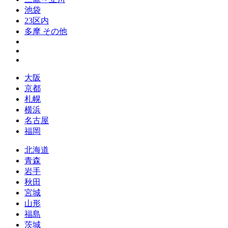
池袋
23区内
多摩 その他
大阪
京都
札幌
横浜
名古屋
福岡
北海道
青森
岩手
秋田
宮城
山形
福島
茨城