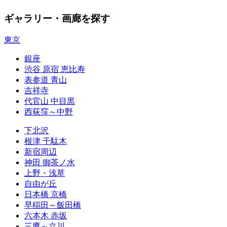
ギャラリー・画廊を探す
東京
銀座
渋谷 原宿 恵比寿
表参道 青山
吉祥寺
代官山 中目黒
西荻窪～中野
下北沢
根津 千駄木
新宿周辺
神田 御茶ノ水
上野・浅草
自由が丘
日本橋 京橋
早稲田～飯田橋
六本木 赤坂
三鷹～立川