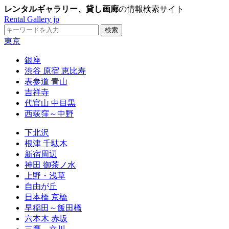
レンタルギャラリー、貸し画廊
の情報検索サイト
Rental Gallery jp
東京
銀座
渋谷 原宿 恵比寿
表参道 青山
吉祥寺
代官山 中目黒
西荻窪～中野
下北沢
根津 千駄木
新宿周辺
神田 御茶ノ水
上野・浅草
自由が丘
日本橋 京橋
早稲田～飯田橋
六本木 赤坂