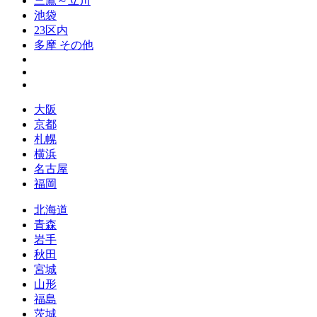
三鷹～立川
池袋
23区内
多摩 その他
大阪
京都
札幌
横浜
名古屋
福岡
北海道
青森
岩手
秋田
宮城
山形
福島
茨城