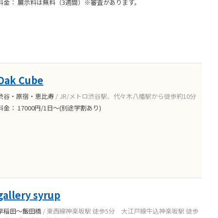
料金： 展示料は無料（3週間）※審査があります。
Oak Cube
渋谷・原宿・恵比寿
/ JR/メトロ渋谷駅、代々木八幡駅から徒歩約10分
料金： 17000円/1日～(別途学割あり)
gallery syrup
早稲田～飯田橋
/ 東西線神楽坂駅 徒歩5分 大江戸線牛込神楽坂駅 徒歩