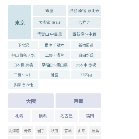
銀座
渋谷 原宿 恵比寿
東京
表参道 青山
吉祥寺
代官山 中目黒
西荻窪～中野
下北沢
根津 千駄木
新宿周辺
神田 御茶ノ水
上野・浅草
自由が丘
日本橋 京橋
早稲田～飯田橋
六本木 赤坂
三鷹～立川
池袋
23区内
多摩 その他
大阪
京都
札幌
横浜
名古屋
福岡
北海道
青森
岩手
秋田
宮城
山形
福島