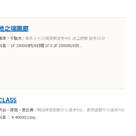
池之端画廊
根津・千駄木
/ 東京メトロ根津駅徒歩4分 JR上野駅 徒歩15分
料金： 1F 150000円/6日間 1Fと2F 250000/6日...
CLASS
渋谷・原宿・恵比寿
/ 明治神宮前駅から徒歩5分、表参道駅から徒歩7分
料金： ￥40000/1day