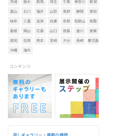
茨城
栃木
群馬
埼玉
千葉
神奈川
新潟
富山
石川
福井
山梨
長野
静岡
愛知
岐阜
三重
滋賀
兵庫
奈良
和歌山
鳥取
島根
岡山
広島
山口
徳島
香川
愛媛
高知
佐賀
熊本
宮崎
大分
長崎
鹿児島
沖縄
海外
コンテンツ
貸しギャラリー・画廊の種類