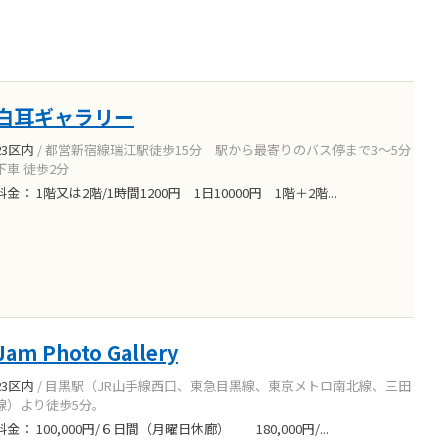
白耳ギャラリー
23区内
/ 都営新宿線瑞江駅徒歩15分 駅から最寄りのバス停まで3〜5分
下車 徒歩2分
料金： 1階又は2階/1時間1200円 1日10000円 1階＋2階...
Jam Photo Gallery
23区内
/ 目黒駅（JR山手線西口、東急目黒線、東京メトロ南北線、三田
線）より徒歩5分。
料金： 100,000円/６日間（月曜日休廊） 180,000円/...