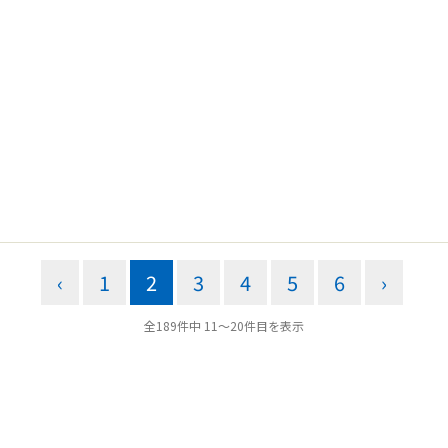
‹
1
2
3
4
5
6
›
全189件中 11〜20件目を表示