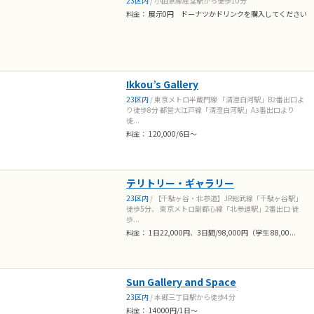
23区内
/ 小田急線経堂駅から徒歩10分
料金： 展示0円 ドーナツかドリンクを購入してください
Ikkou’s Gallery
23区内
/ 東京メトロ半蔵門線 「清澄白河駅」B2番出口よ
り徒歩8分 都営大江戸線「清澄白河駅」A3番出口より
徒...
料金： 120,000/6日〜
テリトリー・ギャラリー
23区内
/ 【千駄ヶ谷・北参道】JR総武線「千駄ヶ谷駅」
徒歩5分、 東京メトロ副都心線「北参道駅」2番出口 徒
歩...
料金： 1日22,000円、3日間/98,000円（学生 88,00...
Sun Gallery and Space
23区内
/ 本郷三丁目駅から徒歩4分
料金： 14000円/1日～