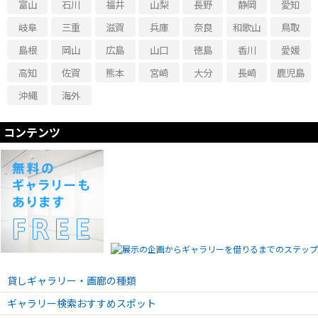
富山
石川
福井
山梨
長野
静岡
愛知
岐阜
三重
滋賀
兵庫
奈良
和歌山
鳥取
島根
岡山
広島
山口
徳島
香川
愛媛
高知
佐賀
熊本
宮崎
大分
長崎
鹿児島
沖縄
海外
コンテンツ
貸しギャラリー・画廊の種類
ギャラリー検索おすすめスポット