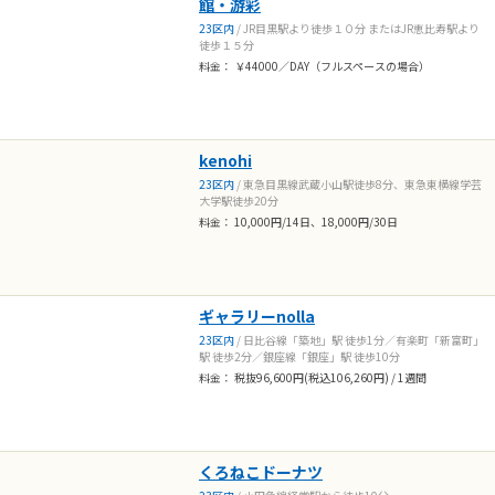
館・游彩
23区内
/ JR目黒駅より徒歩１０分 またはJR恵比寿駅より
徒歩１５分
料金： ￥44000／DAY（フルスペースの場合）
kenohi
23区内
/ 東急目黒線武蔵小山駅徒歩8分、東急東横線学芸
大学駅徒歩20分
料金： 10,000円/14日、18,000円/30日
ギャラリーnolla
23区内
/ 日比谷線「築地」駅 徒歩1分／有楽町「新富町」
駅 徒歩2分／銀座線「銀座」駅 徒歩10分
料金： 税抜96,600円(税込106,260円) / 1週間
くろねこドーナツ