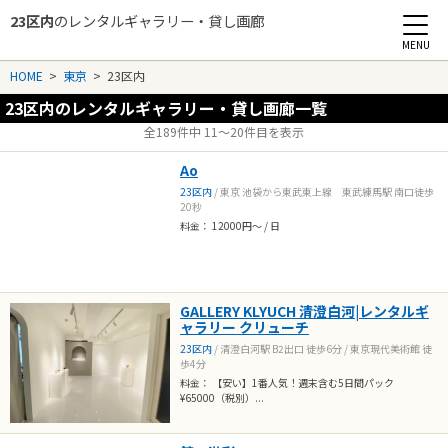
23区内
のレンタルギャラリー・貸し画廊
Rental Gallery jp
HOME
>
東京
>
23区内
23区内のレンタルギャラリー・貸し画廊一覧
全189件中 11〜20件目を表示
Ao
23区内
/ 東京 池袋から東武東上線 東武練馬駅 南口徒歩
20秒
料金： 12000円～ / 日
GALLERY KLYUCH 清澄白河|レンタルギ
ャラリー クリューチ
23区内
/ 清澄白河駅 B2出口 徒歩6分 / 東京現代美術館 徒
歩4分
料金： 【安い】1番人気！週末含む5日間パック
¥65000（税別）...