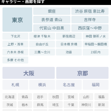
ギャラリー・画廊を探す
銀座
渋谷 原宿 恵比寿
東京
表参道 青山
吉祥寺
代官山 中目黒
西荻窪～中野
下北沢
根津 千駄木
新宿周辺
神田 御茶ノ水
上野・浅草
自由が丘
日本橋 京橋
早稲田～飯田橋
六本木 赤坂
三鷹～立川
池袋
23区内
多摩 その他
大阪
京都
札幌
横浜
名古屋
福岡
北海道
青森
岩手
秋田
宮城
山形
福島
茨城
栃木
群馬
埼玉
千葉
神奈川
新潟