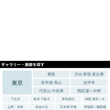
ギャラリー・画廊を探す
銀座
渋谷 原宿 恵比寿
東京
表参道 青山
吉祥寺
代官山 中目黒
西荻窪～中野
下北沢
根津 千駄木
新宿周辺
神田 御茶ノ水
上野・浅草
自由が丘
日本橋 京橋
早稲田～飯田橋