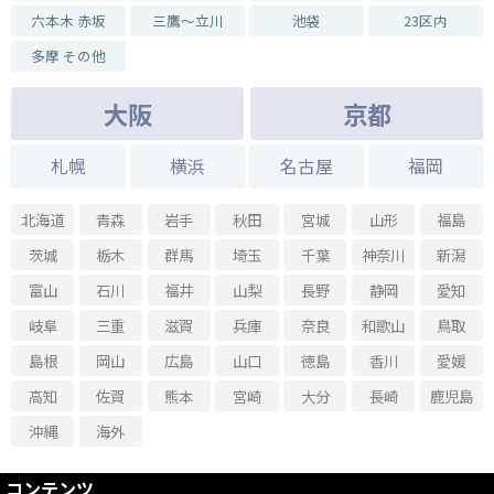
六本木 赤坂
三鷹～立川
池袋
23区内
多摩 その他
大阪
京都
札幌
横浜
名古屋
福岡
北海道
青森
岩手
秋田
宮城
山形
福島
茨城
栃木
群馬
埼玉
千葉
神奈川
新潟
富山
石川
福井
山梨
長野
静岡
愛知
岐阜
三重
滋賀
兵庫
奈良
和歌山
鳥取
島根
岡山
広島
山口
徳島
香川
愛媛
高知
佐賀
熊本
宮崎
大分
長崎
鹿児島
沖縄
海外
コンテンツ