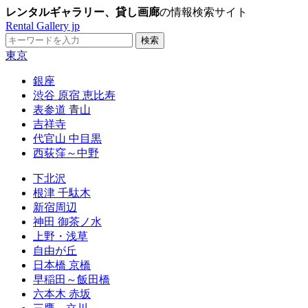
レンタルギャラリー、貸し画廊
の情報検索サイト
Rental Gallery jp
東京
銀座
渋谷 原宿 恵比寿
表参道 青山
吉祥寺
代官山 中目黒
西荻窪～中野
下北沢
根津 千駄木
新宿周辺
神田 御茶ノ水
上野・浅草
自由が丘
日本橋 京橋
早稲田～飯田橋
六本木 赤坂