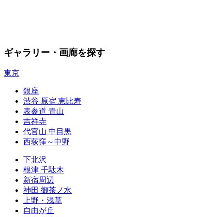
ギャラリー・画廊を探す
東京
銀座
渋谷 原宿 恵比寿
表参道 青山
吉祥寺
代官山 中目黒
西荻窪～中野
下北沢
根津 千駄木
新宿周辺
神田 御茶ノ水
上野・浅草
自由が丘