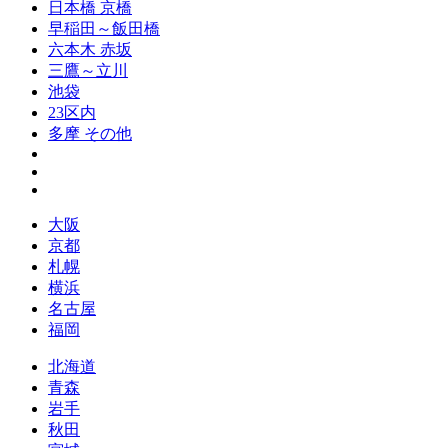
日本橋 京橋
早稲田～飯田橋
六本木 赤坂
三鷹～立川
池袋
23区内
多摩 その他
大阪
京都
札幌
横浜
名古屋
福岡
北海道
青森
岩手
秋田