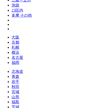
三鷹～立川
池袋
23区内
多摩 その他
大阪
京都
札幌
横浜
名古屋
福岡
北海道
青森
岩手
秋田
宮城
山形
福島
茨城