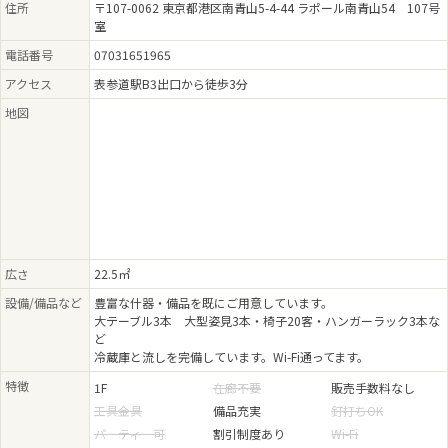
住所
〒107-0062 東京都港区南青山5-4-44 ラポール南青山54 107号
室
電話番号
07031651965
アクセス
表参道駅B3出口から徒歩3分
地図
広さ
22.5㎡
設備/備品など
豊富な什器・備品を既にご用意しています。
大テーブル3本 大型姿見3本・椅子20客・ハンガーラック3本な
ど
冷蔵庫と流しを完備しています。Wi-Fi通ってます。
特徴
1F
在廊不要
販売手数料なし
工具金具
備品充実
釘打ちOK
パーティー可
割引制度あり
Wi-Fi