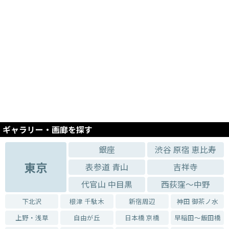
ギャラリー・画廊を探す
銀座
渋谷 原宿 恵比寿
東京
表参道 青山
吉祥寺
代官山 中目黒
西荻窪～中野
下北沢
根津 千駄木
新宿周辺
神田 御茶ノ水
上野・浅草
自由が丘
日本橋 京橋
早稲田～飯田橋