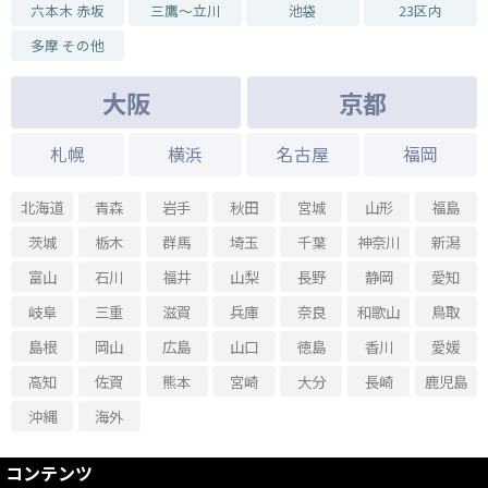
六本木 赤坂
三鷹～立川
池袋
23区内
多摩 その他
大阪
京都
札幌
横浜
名古屋
福岡
北海道
青森
岩手
秋田
宮城
山形
福島
茨城
栃木
群馬
埼玉
千葉
神奈川
新潟
富山
石川
福井
山梨
長野
静岡
愛知
岐阜
三重
滋賀
兵庫
奈良
和歌山
鳥取
島根
岡山
広島
山口
徳島
香川
愛媛
高知
佐賀
熊本
宮崎
大分
長崎
鹿児島
沖縄
海外
コンテンツ