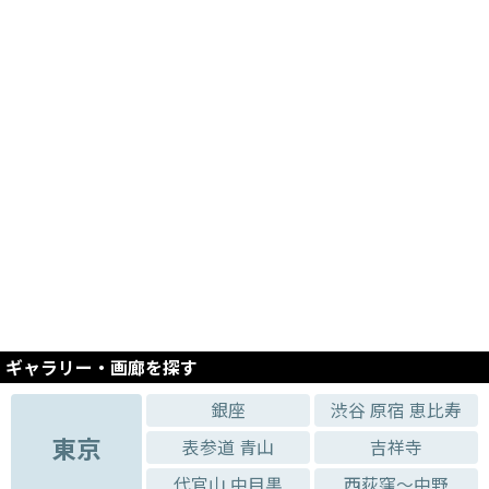
ギャラリー・画廊を探す
銀座
渋谷 原宿 恵比寿
東京
表参道 青山
吉祥寺
代官山 中目黒
西荻窪～中野