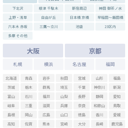
下北沢
根津 千駄木
新宿周辺
神田 御茶ノ水
上野・浅草
自由が丘
日本橋 京橋
早稲田～飯田橋
六本木 赤坂
三鷹～立川
池袋
23区内
多摩 その他
大阪
京都
札幌
横浜
名古屋
福岡
北海道
青森
岩手
秋田
宮城
山形
福島
茨城
栃木
群馬
埼玉
千葉
神奈川
新潟
富山
石川
福井
山梨
長野
静岡
愛知
岐阜
三重
滋賀
兵庫
奈良
和歌山
鳥取
島根
岡山
広島
山口
徳島
香川
愛媛
高知
佐賀
熊本
宮崎
大分
長崎
鹿児島