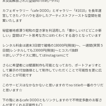
末突如解放された空間no title(ﾉｰﾀｲﾄﾙ)
カフェギャラリー「cafe DODO」とギャラリー「#1010」を長年運
営してきたノウハウを活かしたアーティストファーストな空間を提
案いたします
秘密基地感漂う昭和の空き家を利活用した「懐かしいけどどこか新
しい」空間はアート思考な方にはわくわくする造りとなっています
レンタル料金は週末3日間で破格の18000円(税抜)～、一週間(実質５
日間)レンタルしても23000円(税抜)～とコスパ抜群
※詳しいプライスに関してはInstagramにて
さらに希望者には壁画制作も可能となっており、ポートフォリオと
して展示の付加価値として制作していただくことで可能性を更に広
げることが可能です
このサービスはなかなかないと思いますのでno titleの一番のウリだ
と思います☆
下の階にあるcafe DODOともリンクしますので不特定多数のお客さ
んが見てくれる可能性も〇