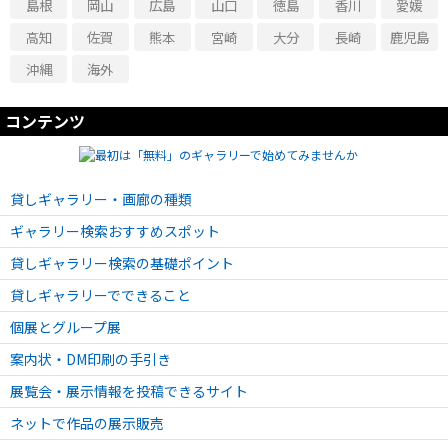
島根
岡山
広島
山口
徳島
香川
愛媛
高知
佐賀
熊本
宮崎
大分
長崎
鹿児島
沖縄
海外
コンテンツ
貸しギャラリー・画廊の種類
ギャラリー検索おすすめスポット
貸しギャラリー検索の基礎ポイント
貸しギャラリーでできること
個展とグループ展
案内状・DM印刷の手引き
展覧会・展示情報を投稿できるサイト
ネットで作品の展示販売