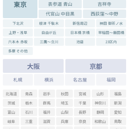
東京
表参道 青山
吉祥寺
代官山 中目黒
西荻窪～中野
下北沢
根津 千駄木
新宿周辺
神田 御茶ノ水
上野・浅草
自由が丘
日本橋 京橋
早稲田～飯田橋
六本木 赤坂
三鷹～立川
池袋
23区内
多摩 その他
大阪
京都
札幌
横浜
名古屋
福岡
北海道
青森
岩手
秋田
宮城
山形
福島
茨城
栃木
群馬
埼玉
千葉
神奈川
新潟
富山
石川
福井
山梨
長野
静岡
愛知
岐阜
三重
滋賀
兵庫
奈良
和歌山
鳥取