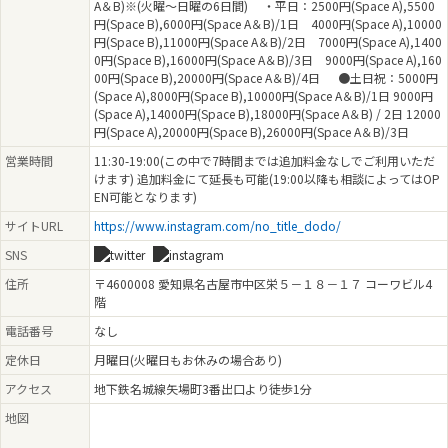
A＆B)※(火曜～日曜の6日間) ・平日：2500円(Space A),5500
円(Space B),6000円(Space A＆B)/1日 4000円(Space A),10000
円(Space B),11000円(Space A＆B)/2日 7000円(Space A),1400
0円(Space B),16000円(Space A＆B)/3日 9000円(Space A),160
00円(Space B),20000円(Space A＆B)/4日 ●土日祝：5000円
(Space A),8000円(Space B),10000円(Space A＆B)/1日 9000円
(Space A),14000円(Space B),18000円(Space A＆B) / 2日 12000
円(Space A),20000円(Space B),26000円(Space A＆B)/3日
営業時間
11:30-19:00(この中で7時間までは追加料金なしでご利用いただ
けます) 追加料金にて延長も可能(19:00以降も相談によってはOP
EN可能となります)
サイトURL
https://www.instagram.com/no_title_dodo/
SNS
住所
〒4600008 愛知県名古屋市中区栄５－１８－１７ コーワビル4
階
電話番号
なし
定休日
月曜日(火曜日もお休みの場合あり)
アクセス
地下鉄名城線矢場町3番出口より徒歩1分
地図