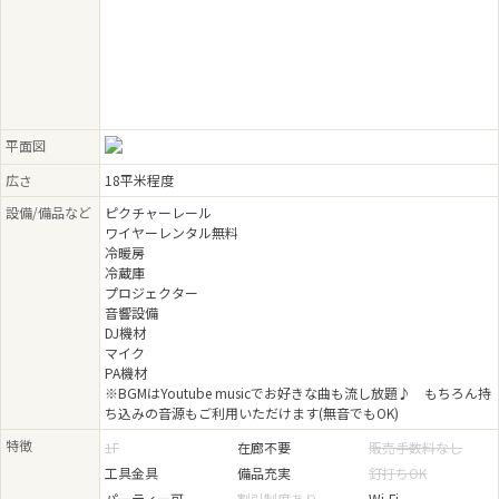
平面図
広さ
18平米程度
設備/備品など
ピクチャーレール
ワイヤーレンタル無料
冷暖房
冷蔵庫
プロジェクター
音響設備
DJ機材
マイク
PA機材
※BGMはYoutube musicでお好きな曲も流し放題♪ もちろん持
ち込みの音源もご利用いただけます(無音でもOK)
特徴
1F
在廊不要
販売手数料なし
工具金具
備品充実
釘打ちOK
パーティー可
割引制度あり
Wi-Fi