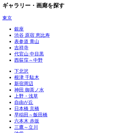
ギャラリー・画廊を探す
東京
銀座
渋谷 原宿 恵比寿
表参道 青山
吉祥寺
代官山 中目黒
西荻窪～中野
下北沢
根津 千駄木
新宿周辺
神田 御茶ノ水
上野・浅草
自由が丘
日本橋 京橋
早稲田～飯田橋
六本木 赤坂
三鷹～立川