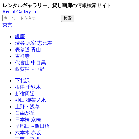
レンタルギャラリー、貸し画廊
の情報検索サイト
Rental Gallery jp
東京
銀座
渋谷 原宿 恵比寿
表参道 青山
吉祥寺
代官山 中目黒
西荻窪～中野
下北沢
根津 千駄木
新宿周辺
神田 御茶ノ水
上野・浅草
自由が丘
日本橋 京橋
早稲田～飯田橋
六本木 赤坂