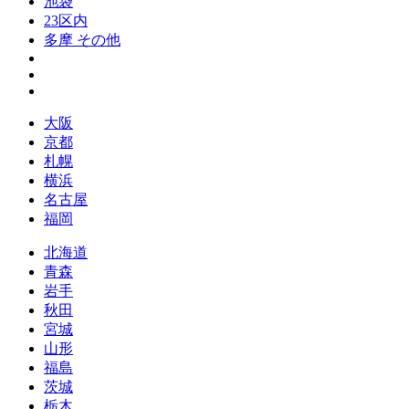
池袋
23区内
多摩 その他
大阪
京都
札幌
横浜
名古屋
福岡
北海道
青森
岩手
秋田
宮城
山形
福島
茨城
栃木