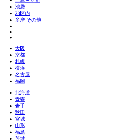
三鷹～立川
池袋
23区内
多摩 その他
大阪
京都
札幌
横浜
名古屋
福岡
北海道
青森
岩手
秋田
宮城
山形
福島
茨城