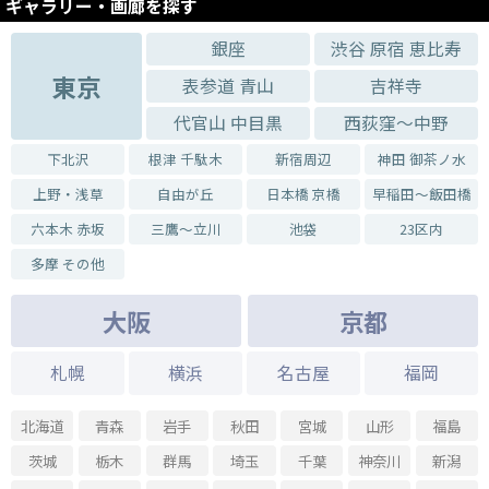
ギャラリー・画廊を探す
銀座
渋谷 原宿 恵比寿
東京
表参道 青山
吉祥寺
代官山 中目黒
西荻窪～中野
下北沢
根津 千駄木
新宿周辺
神田 御茶ノ水
上野・浅草
自由が丘
日本橋 京橋
早稲田～飯田橋
六本木 赤坂
三鷹～立川
池袋
23区内
多摩 その他
大阪
京都
札幌
横浜
名古屋
福岡
北海道
青森
岩手
秋田
宮城
山形
福島
茨城
栃木
群馬
埼玉
千葉
神奈川
新潟