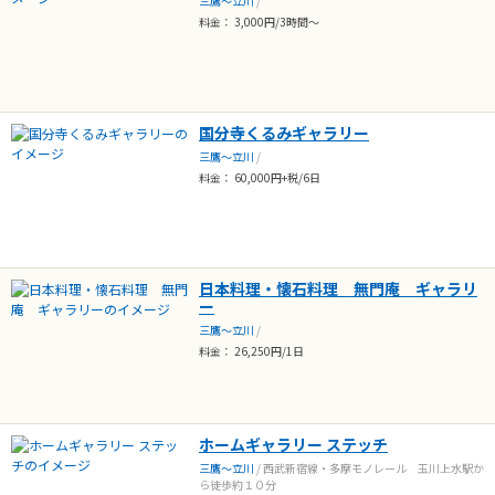
三鷹～立川
/
料金： 3,000円/3時間～
国分寺くるみギャラリー
三鷹～立川
/
料金： 60,000円+税/6日
日本料理・懐石料理 無門庵 ギャラリ
ー
三鷹～立川
/
料金： 26,250円/1日
ホームギャラリー ステッチ
三鷹～立川
/ 西武新宿線・多摩モノレール 玉川上水駅か
ら徒歩約１０分