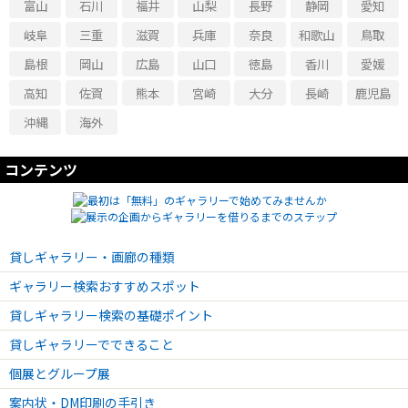
富山
石川
福井
山梨
長野
静岡
愛知
岐阜
三重
滋賀
兵庫
奈良
和歌山
鳥取
島根
岡山
広島
山口
徳島
香川
愛媛
高知
佐賀
熊本
宮崎
大分
長崎
鹿児島
沖縄
海外
コンテンツ
貸しギャラリー・画廊の種類
ギャラリー検索おすすめスポット
貸しギャラリー検索の基礎ポイント
貸しギャラリーでできること
個展とグループ展
案内状・DM印刷の手引き