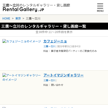
三鷹～立川
のレンタルギャラリー・貸し画廊
Rental Gallery jp
HOME
>
東京
>
三鷹～立川
三鷹～立川のレンタルギャラリー・貸し画廊一覧
全38件中 11〜20件目を表示
カフェジーニョ
三鷹～立川
/ 国分寺駅北口徒歩4分
料金： 展示者主催貸切パーティーのご飲食代のみ
アートイマジンギャラリー
三鷹～立川
/
料金： 問い合わせ