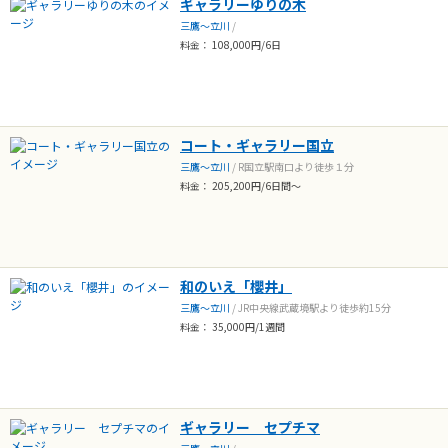
ギャラリーゆりの木
三鷹～立川
/
料金： 108,000円/6日
コート・ギャラリー国立
三鷹～立川
/ R国立駅南口より徒歩１分
料金： 205,200円/6日間～
和のいえ「櫻井」
三鷹～立川
/ JR中央線武蔵境駅より徒歩約15分
料金： 35,000円/1週間
ギャラリー セプチマ