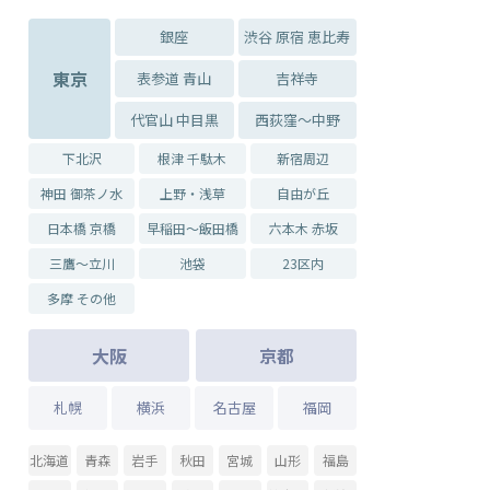
銀座
渋谷 原宿 恵比寿
東京
表参道 青山
吉祥寺
代官山 中目黒
西荻窪～中野
下北沢
根津 千駄木
新宿周辺
神田 御茶ノ水
上野・浅草
自由が丘
日本橋 京橋
早稲田～飯田橋
六本木 赤坂
三鷹～立川
池袋
23区内
多摩 その他
大阪
京都
札幌
横浜
名古屋
福岡
北海道
青森
岩手
秋田
宮城
山形
福島