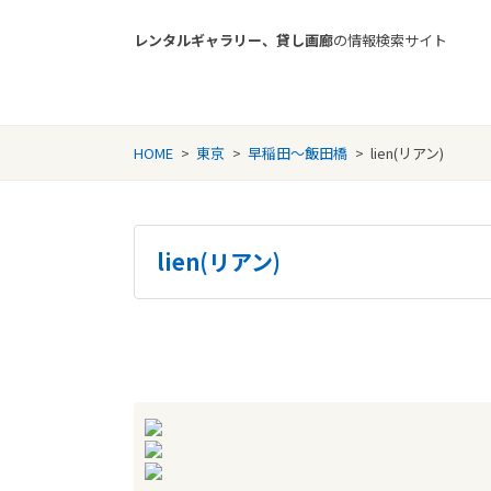
レンタルギャラリー、貸し画廊
の情報検索サイト
Rental Gallery jp
HOME
>
東京
>
早稲田～飯田橋
>
lien(リアン)
lien(リアン)