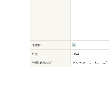
平面図
広さ
50㎡
設備/備品など
ピクチャーレール、スポ