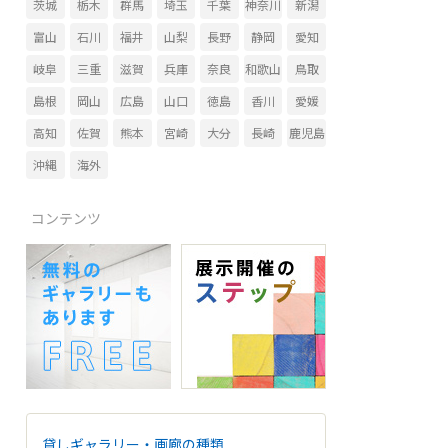
茨城
栃木
群馬
埼玉
千葉
神奈川
新潟
富山
石川
福井
山梨
長野
静岡
愛知
岐阜
三重
滋賀
兵庫
奈良
和歌山
鳥取
島根
岡山
広島
山口
徳島
香川
愛媛
高知
佐賀
熊本
宮崎
大分
長崎
鹿児島
沖縄
海外
コンテンツ
貸しギャラリー・画廊の種類