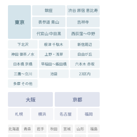
銀座
渋谷 原宿 恵比寿
東京
表参道 青山
吉祥寺
代官山 中目黒
西荻窪～中野
下北沢
根津 千駄木
新宿周辺
神田 御茶ノ水
上野・浅草
自由が丘
日本橋 京橋
早稲田～飯田橋
六本木 赤坂
三鷹～立川
池袋
23区内
多摩 その他
大阪
京都
札幌
横浜
名古屋
福岡
北海道
青森
岩手
秋田
宮城
山形
福島