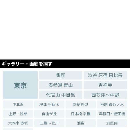
ギャラリー・画廊を探す
銀座
渋谷 原宿 恵比寿
東京
表参道 青山
吉祥寺
代官山 中目黒
西荻窪～中野
下北沢
根津 千駄木
新宿周辺
神田 御茶ノ水
上野・浅草
自由が丘
日本橋 京橋
早稲田～飯田橋
六本木 赤坂
三鷹～立川
池袋
23区内