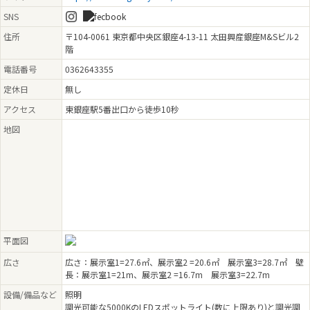
SNS
住所
〒104-0061 東京都中央区銀座4-13-11 太田興産銀座M&Sビル2
階
電話番号
0362643355
定休日
無し
アクセス
東銀座駅5番出口から徒歩10秒
地図
平面図
広さ
広さ：展示室1=27.6㎡、展示室2 =20.6㎡ 展示室3=28.7㎡ 壁
長：展示室1=21m、展示室2 =16.7m 展示室3=22.7m
設備/備品など
照明
調光可能な5000KのLEDスポットライト(数に上限あり)と調光調