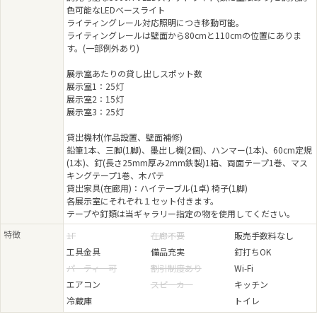
色可能なLEDベースライト
ライティングレール対応照明につき移動可能。
ライティングレールは壁面から80cmと110cmの位置にありま
す。(一部例外あり)
展示室あたりの貸し出しスポット数
展示室1：25灯
展示室2：15灯
展示室3：25灯
貸出機材(作品設置、壁面補修)
鉛筆1本、三脚(1脚)、墨出し機(2個)、ハンマー(1本)、60cm定規
(1本)、釘(長さ25mm厚み2mm鉄製)1箱、両面テープ1巻、マス
キングテープ1巻、木パテ
貸出家具(在廊用)：ハイテーブル(1卓) 椅子(1脚)
各展示室にそれぞれ１セット付きます。
テープや釘類は当ギャラリー指定の物を使用してください。
特徴
1F
在廊不要
販売手数料なし
工具金具
備品充実
釘打ちOK
パーティー可
割引制度あり
Wi-Fi
エアコン
スピーカー
キッチン
冷蔵庫
トイレ