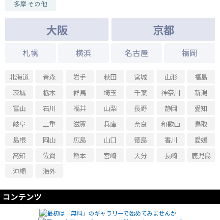
多摩 その他
大阪
京都
札幌
横浜
名古屋
福岡
北海道
青森
岩手
秋田
宮城
山形
福島
茨城
栃木
群馬
埼玉
千葉
神奈川
新潟
富山
石川
福井
山梨
長野
静岡
愛知
岐阜
三重
滋賀
兵庫
奈良
和歌山
鳥取
島根
岡山
広島
山口
徳島
香川
愛媛
高知
佐賀
熊本
宮崎
大分
長崎
鹿児島
沖縄
海外
コンテンツ