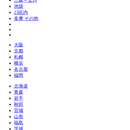
三鷹～立川
池袋
23区内
多摩 その他
大阪
京都
札幌
横浜
名古屋
福岡
北海道
青森
岩手
秋田
宮城
山形
福島
茨城