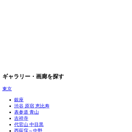
ギャラリー・画廊を探す
東京
銀座
渋谷 原宿 恵比寿
表参道 青山
吉祥寺
代官山 中目黒
西荻窪～中野