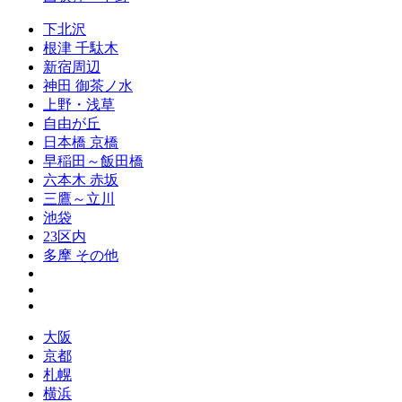
下北沢
根津 千駄木
新宿周辺
神田 御茶ノ水
上野・浅草
自由が丘
日本橋 京橋
早稲田～飯田橋
六本木 赤坂
三鷹～立川
池袋
23区内
多摩 その他
大阪
京都
札幌
横浜