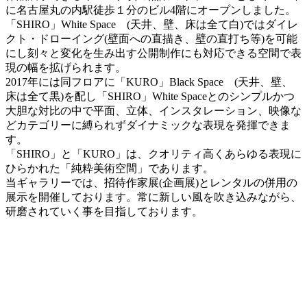
に名古屋丸の内駅徒歩１分のビル4階にオープンしました。
「SHIRO」White Space (天井、壁、床は全て白)ではダイレ
クト・ドローイング(壁面への直描き、壁の直打ち等)を可能
にし刻々と変化を生み出す公開制作にも対応できる空間で表
現の幅を拡げられます。
2017年には同フロアに「KURO」Black Space (天井、壁、
床は全て黒)を配し「SHIRO」White Spaceとのシンプルかつ
大胆な対比の中で平面、立体、インスタレーション、映像な
どカテゴリーに縛られずダイナミックな表現を発揮できま
す。
「SHIRO」と「KURO」は、クオリティ高くあらゆる表現に
ひらかれた「純粋美術空間」であります。
当ギャラリーでは、招待作家展(企画展)とレンタルの併用の
展示を開催しております。常に新しい風を吹き込みながら、
研磨されていく事を目指しております。