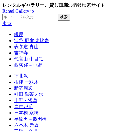
レンタルギャラリー、貸し画廊
の情報検索サイト
Rental Gallery jp
東京
銀座
渋谷 原宿 恵比寿
表参道 青山
吉祥寺
代官山 中目黒
西荻窪～中野
下北沢
根津 千駄木
新宿周辺
神田 御茶ノ水
上野・浅草
自由が丘
日本橋 京橋
早稲田～飯田橋
六本木 赤坂