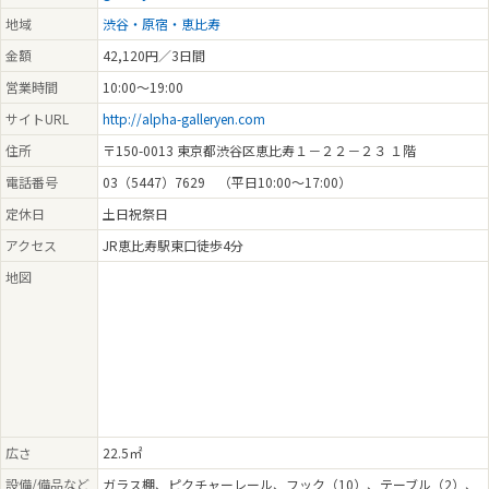
地域
渋谷・原宿・恵比寿
金額
42,120円／3日間
営業時間
10:00～19:00
サイトURL
http://alpha-galleryen.com
住所
〒150-0013 東京都渋谷区恵比寿１－２２－２３ １階
電話番号
03（5447）7629 （平日10:00～17:00）
定休日
土日祝祭日
アクセス
JR恵比寿駅東口徒歩4分
地図
広さ
22.5㎡
設備/備品など
ガラス棚、ピクチャーレール、フック（10）、テーブル（2）、