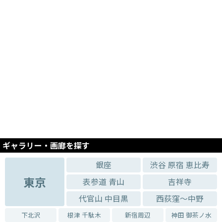
ギャラリー・画廊を探す
銀座
渋谷 原宿 恵比寿
東京
表参道 青山
吉祥寺
代官山 中目黒
西荻窪～中野
下北沢
根津 千駄木
新宿周辺
神田 御茶ノ水