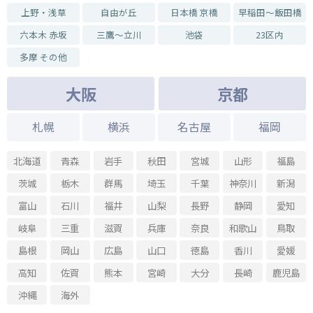
上野・浅草
自由が丘
日本橋 京橋
早稲田～飯田橋
六本木 赤坂
三鷹～立川
池袋
23区内
多摩 その他
大阪
京都
札幌
横浜
名古屋
福岡
北海道
青森
岩手
秋田
宮城
山形
福島
茨城
栃木
群馬
埼玉
千葉
神奈川
新潟
富山
石川
福井
山梨
長野
静岡
愛知
岐阜
三重
滋賀
兵庫
奈良
和歌山
鳥取
島根
岡山
広島
山口
徳島
香川
愛媛
高知
佐賀
熊本
宮崎
大分
長崎
鹿児島
沖縄
海外