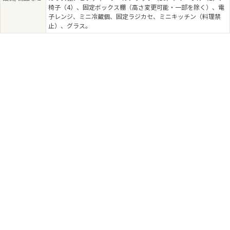
椅子（4）、固定ボックス棚（高さ変更可能・一部を除く）、電
子レンジ、ミニ冷蔵個、固定ラジカセ、ミニキッチン（料理禁
止）、グラス。