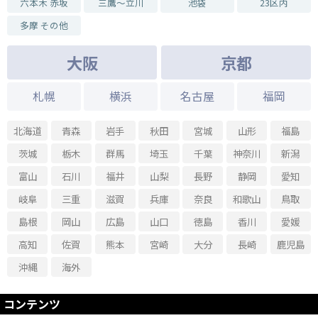
六本木 赤坂
三鷹～立川
池袋
23区内
多摩 その他
大阪
京都
札幌
横浜
名古屋
福岡
北海道
青森
岩手
秋田
宮城
山形
福島
茨城
栃木
群馬
埼玉
千葉
神奈川
新潟
富山
石川
福井
山梨
長野
静岡
愛知
岐阜
三重
滋賀
兵庫
奈良
和歌山
鳥取
島根
岡山
広島
山口
徳島
香川
愛媛
高知
佐賀
熊本
宮崎
大分
長崎
鹿児島
沖縄
海外
コンテンツ