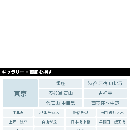
ギャラリー・画廊を探す
銀座
渋谷 原宿 恵比寿
東京
表参道 青山
吉祥寺
代官山 中目黒
西荻窪～中野
下北沢
根津 千駄木
新宿周辺
神田 御茶ノ水
上野・浅草
自由が丘
日本橋 京橋
早稲田～飯田橋