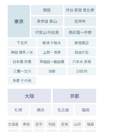
銀座
渋谷 原宿 恵比寿
東京
表参道 青山
吉祥寺
代官山 中目黒
西荻窪～中野
下北沢
根津 千駄木
新宿周辺
神田 御茶ノ水
上野・浅草
自由が丘
日本橋 京橋
早稲田～飯田橋
六本木 赤坂
三鷹～立川
池袋
23区内
多摩 その他
大阪
京都
札幌
横浜
名古屋
福岡
北海道
青森
岩手
秋田
宮城
山形
福島