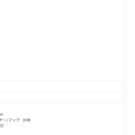
3m
/フック : 30本
0灯