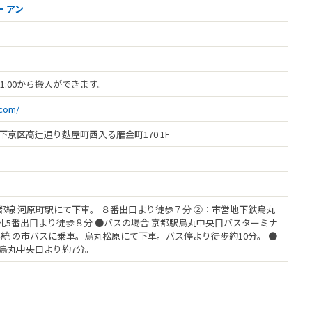
ー アン
日は11:00から搬入ができます。
.com/
都市下京区高辻通り麩屋町西入る雁金町170 1F
都線 河原町駅にて下車。 ８番出口より徒歩７分 ②：市営地下鉄烏丸
札5番出口より徒歩８分 ●バスの場合 京都駅烏丸中央口バスターミナ
系統 の市バスに乗車。烏丸松原にて下車。バス停より徒歩約10分。 ●
駅烏丸中央口より約7分。