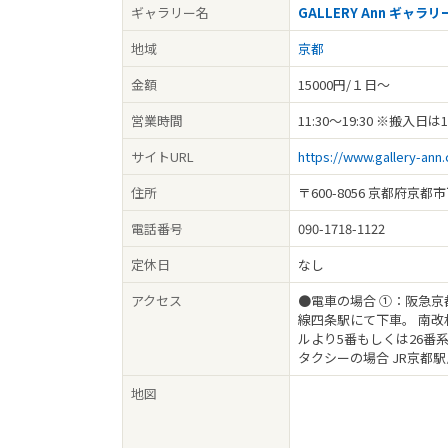
ギャラリー名
GALLERY Ann ギャラリ
地域
京都
金額
15000円/１日〜
営業時間
11:30〜19:30 ※搬入
サイトURL
https://www.gallery-ann
住所
〒600-8056 京都府京
電話番号
090-1718-1122
定休日
なし
アクセス
●電車の場合 ①：阪急京
線四条駅にて下車。 南改
ルより5番もしくは26番
タクシーの場合 JR京都
地図