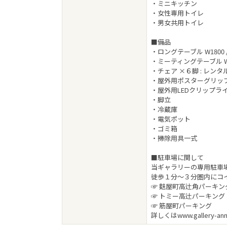
・ミニキッチン
・女性専用トイレ
・男女共用トイレ
■備品
・ロングテーブル W1800 / 
・ミーティングテーブル W100
・チェア ×６脚 : レンタ
・屋外用ポスターグリップスタ
・屋外用LEDクリップライ
・脚立
・冷蔵庫
・電気ポット
・ゴミ箱
・掃除用具一式
■駐車場に関して
当ギャラリーの専用駐車
徒歩１分〜３分圏内にコ
☞ 麩屋町高辻角パーキン
☞ トミー高辻パーキング
☞ 筋屋町パーキング
詳しくはwww.gallery