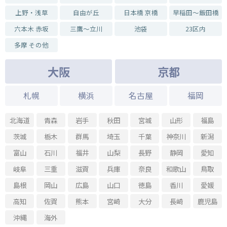
上野・浅草
自由が丘
日本橋 京橋
早稲田～飯田橋
六本木 赤坂
三鷹～立川
池袋
23区内
多摩 その他
大阪
京都
札幌
横浜
名古屋
福岡
北海道
青森
岩手
秋田
宮城
山形
福島
茨城
栃木
群馬
埼玉
千葉
神奈川
新潟
富山
石川
福井
山梨
長野
静岡
愛知
岐阜
三重
滋賀
兵庫
奈良
和歌山
鳥取
島根
岡山
広島
山口
徳島
香川
愛媛
高知
佐賀
熊本
宮崎
大分
長崎
鹿児島
沖縄
海外