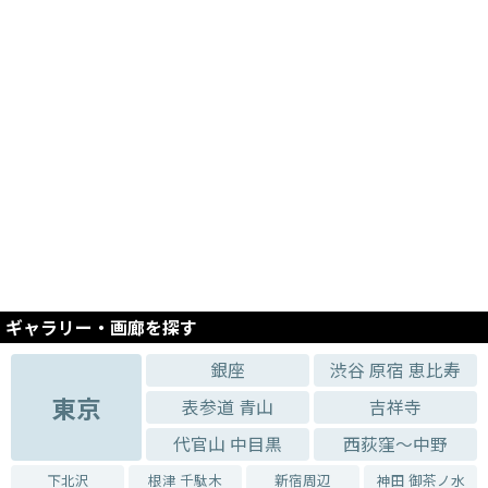
ギャラリー・画廊を探す
銀座
渋谷 原宿 恵比寿
東京
表参道 青山
吉祥寺
代官山 中目黒
西荻窪～中野
下北沢
根津 千駄木
新宿周辺
神田 御茶ノ水