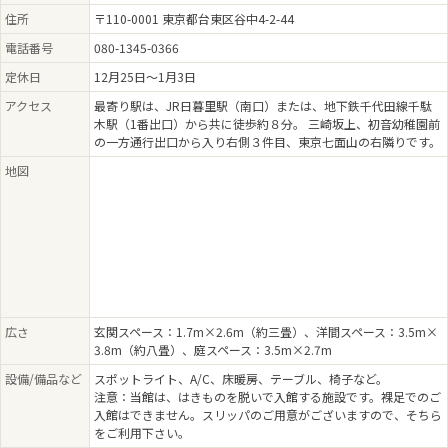
住所
〒110-0001 東京都台東区谷中4-2-44
電話番号
080-1345-0366
定休日
12月25日～1月3日
アクセス
最寄り駅は、JR日暮里駅（南口）または、地下鉄千代田線千駄
木駅（1番出口）から共に徒歩約８分。 三崎坂上、初音幼稚園前
の一方通行出口から入り右側３件目、東京七面山の右隣りです。
地図
広さ
玄関スペース：1.7m×2.6m（約三畳）、洋間スペース：3.5m×
3.8m（約八畳）、庭スペース：3.5m×2.7m
設備/備品など
スポットライト、A/C、床暖房、テーブル、椅子など。
注意：当館は、はきものを脱いで入館する施設です。裸足でのご
入館はできません。スリッパのご用意がございますので、そちら
をご利用下さい。