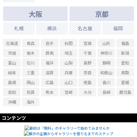
大阪
京都
札幌
横浜
名古屋
福岡
北海道
青森
岩手
秋田
宮城
山形
福島
茨城
栃木
群馬
埼玉
千葉
神奈川
新潟
富山
石川
福井
山梨
長野
静岡
愛知
岐阜
三重
滋賀
兵庫
奈良
和歌山
鳥取
島根
岡山
広島
山口
徳島
香川
愛媛
高知
佐賀
熊本
宮崎
大分
長崎
鹿児島
沖縄
海外
コンテンツ