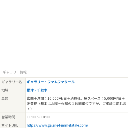
ギャラリー情報
ギャラリー名
ギャラリー・ファムファタール
地域
根津・千駄木
金額
玄関＋洋間：10,000円/日＋消費税、庭スペース：5,000円/日＋
消費税（基本は水曜～火曜の１週間単位ですが、ご相談に応じま
す）
営業時間
11:00 ～ 18:00
サイトURL
https://www.galerie-femmefatale.com/