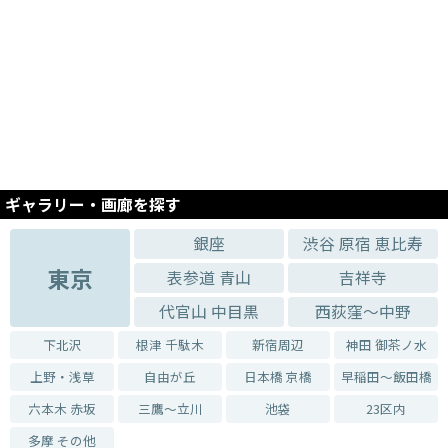
ギャラリー・画廊を探す
銀座
渋谷 原宿 恵比寿
東京
表参道 青山
吉祥寺
代官山 中目黒
西荻窪～中野
下北沢
根津 千駄木
新宿周辺
神田 御茶ノ水
上野・浅草
自由が丘
日本橋 京橋
早稲田～飯田橋
六本木 赤坂
三鷹～立川
池袋
23区内
多摩 その他