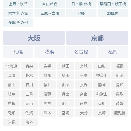
上野・浅草
自由が丘
日本橋 京橋
早稲田～飯田橋
六本木 赤坂
三鷹～立川
池袋
23区内
多摩 その他
大阪
京都
札幌
横浜
名古屋
福岡
北海道
青森
岩手
秋田
宮城
山形
福島
茨城
栃木
群馬
埼玉
千葉
神奈川
新潟
富山
石川
福井
山梨
長野
静岡
愛知
岐阜
三重
滋賀
兵庫
奈良
和歌山
鳥取
島根
岡山
広島
山口
徳島
香川
愛媛
高知
佐賀
熊本
宮崎
大分
長崎
鹿児島
沖縄
海外