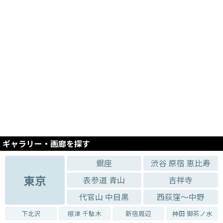
ギャラリー・画廊を探す
銀座
渋谷 原宿 恵比寿
東京
表参道 青山
吉祥寺
代官山 中目黒
西荻窪～中野
下北沢
根津 千駄木
新宿周辺
神田 御茶ノ水