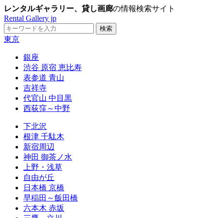
レンタルギャラリー、貸し画廊
の情報検索サイト
Rental Gallery jp
東京
銀座
渋谷 原宿 恵比寿
表参道 青山
吉祥寺
代官山 中目黒
西荻窪～中野
下北沢
根津 千駄木
新宿周辺
神田 御茶ノ水
上野・浅草
自由が丘
日本橋 京橋
早稲田～飯田橋
六本木 赤坂