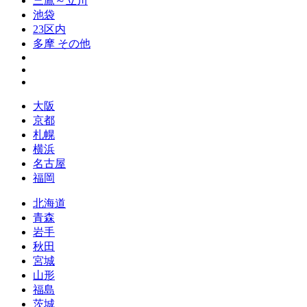
三鷹～立川
池袋
23区内
多摩 その他
大阪
京都
札幌
横浜
名古屋
福岡
北海道
青森
岩手
秋田
宮城
山形
福島
茨城