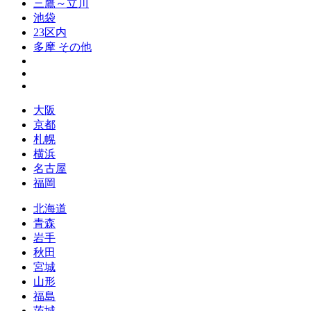
三鷹～立川
池袋
23区内
多摩 その他
大阪
京都
札幌
横浜
名古屋
福岡
北海道
青森
岩手
秋田
宮城
山形
福島
茨城