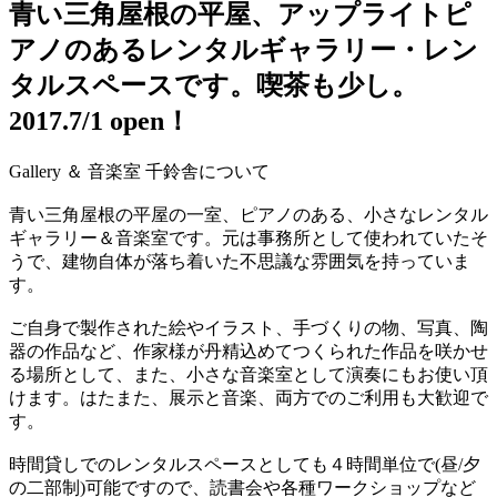
青い三角屋根の平屋、アップライトピ
アノのあるレンタルギャラリー・レン
タルスペースです。喫茶も少し。
2017.7/1 open！
Gallery ＆ 音楽室 千鈴舎について
青い三角屋根の平屋の一室、ピアノのある、小さなレンタル
ギャラリー＆音楽室です。元は事務所として使われていたそ
うで、建物自体が落ち着いた不思議な雰囲気を持っていま
す。
ご自身で製作された絵やイラスト、手づくりの物、写真、陶
器の作品など、作家様が丹精込めてつくられた作品を咲かせ
る場所として、また、小さな音楽室として演奏にもお使い頂
けます。はたまた、展示と音楽、両方でのご利用も大歓迎で
す。
時間貸しでのレンタルスペースとしても４時間単位で(昼/夕
の二部制)可能ですので、読書会や各種ワークショップなど