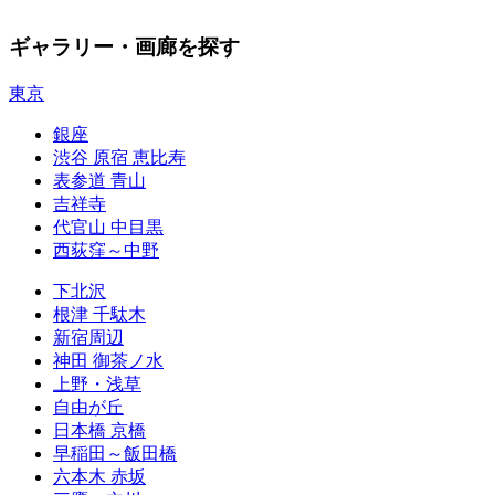
ギャラリー・画廊を探す
東京
銀座
渋谷 原宿 恵比寿
表参道 青山
吉祥寺
代官山 中目黒
西荻窪～中野
下北沢
根津 千駄木
新宿周辺
神田 御茶ノ水
上野・浅草
自由が丘
日本橋 京橋
早稲田～飯田橋
六本木 赤坂