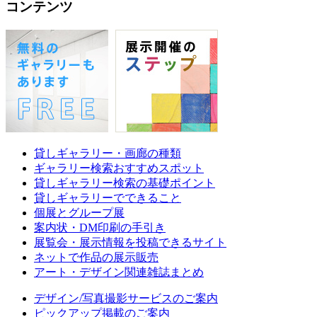
コンテンツ
貸しギャラリー・画廊の種類
ギャラリー検索おすすめスポット
貸しギャラリー検索の基礎ポイント
貸しギャラリーでできること
個展とグループ展
案内状・DM印刷の手引き
展覧会・展示情報を投稿できるサイト
ネットで作品の展示販売
アート・デザイン関連雑誌まとめ
デザイン/写真撮影サービスのご案内
ピックアップ掲載のご案内