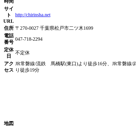
時間
サイ
http://chirinsha.net
ト
URL
住所
〒270-0027 千葉県松戸市二ツ木1699
電話
047-718-2294
番号
定休
不定休
日
アク
JR常磐線/流鉄 馬橋駅(東口)より徒歩16分、JR常磐線
セス
り徒歩19分
地図