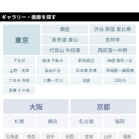
ギャラリー・画廊を探す
銀座
渋谷 原宿 恵比寿
東京
表参道 青山
吉祥寺
代官山 中目黒
西荻窪～中野
下北沢
根津 千駄木
新宿周辺
神田 御茶ノ水
上野・浅草
自由が丘
日本橋 京橋
早稲田～飯田橋
六本木 赤坂
三鷹～立川
池袋
23区内
多摩 その他
大阪
京都
札幌
横浜
名古屋
福岡
北海道
青森
岩手
秋田
宮城
山形
福島