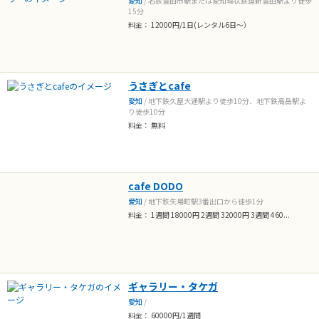
愛知
/ 名鉄豊田市駅または愛知環状鉄道新豊田駅より徒歩
15分
料金： 12000円/1日(レンタル6日～）
うさぎとcafe
愛知
/ 地下鉄久屋大通駅より徒歩10分、地下鉄高岳駅よ
り徒歩10分
料金： 無料
cafe DODO
愛知
/ 地下鉄矢場町駅3番出口から徒歩1分
料金： 1週間 18000円 2週間 32000円 3週間 460...
ギャラリー・タケガ
愛知
/
料金： 60000円/1週間