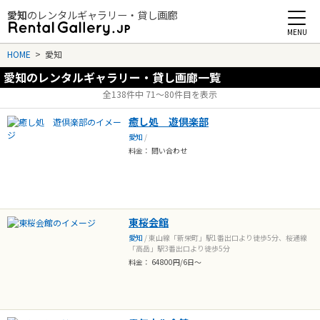
愛知
のレンタルギャラリー・貸し画廊
Rental Gallery jp
HOME
>
愛知
愛知のレンタルギャラリー・貸し画廊一覧
全138件中 71〜80件目を表示
癒し処 遊倶楽部
愛知
/
料金： 問い合わせ
東桜会館
愛知
/ 東山線「新栄町」駅1番出口より徒歩5分、桜通線
「高岳」駅3番出口より徒歩5分
料金： 64800円/6日～