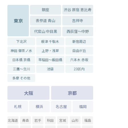
銀座
渋谷 原宿 恵比寿
東京
表参道 青山
吉祥寺
代官山 中目黒
西荻窪～中野
下北沢
根津 千駄木
新宿周辺
神田 御茶ノ水
上野・浅草
自由が丘
日本橋 京橋
早稲田～飯田橋
六本木 赤坂
三鷹～立川
池袋
23区内
多摩 その他
大阪
京都
札幌
横浜
名古屋
福岡
北海道
青森
岩手
秋田
宮城
山形
福島