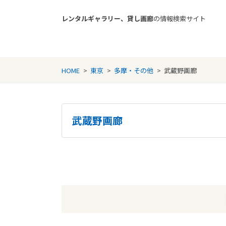
レンタルギャラリー、貸し画廊
の情報検索サイト
Rental Gallery jp
HOME
>
東京
>
多摩・その他
>
武蔵野画廊
武蔵野画廊