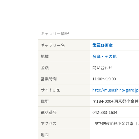
ギャラリー情報
ギャラリー名
武蔵野画廊
地域
多摩・その他
金額
問い合わせ
営業時間
11:00～19:00
サイトURL
http://musashino-garo.j
住所
〒184-0004 東京都小金
電話番号
042-383-1634
アクセス
JR中央線武蔵小金井南口
地図