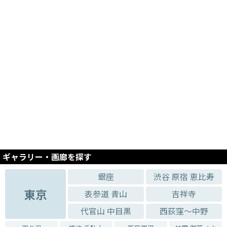
ギャラリー・画廊を探す
銀座
渋谷 原宿 恵比寿
東京
表参道 青山
吉祥寺
代官山 中目黒
西荻窪～中野