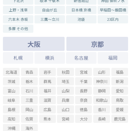
下北沢
根津 千駄木
新宿周辺
神田 御茶ノ水
上野・浅草
自由が丘
日本橋 京橋
早稲田～飯田橋
六本木 赤坂
三鷹～立川
池袋
23区内
多摩 その他
大阪
京都
札幌
横浜
名古屋
福岡
北海道
青森
岩手
秋田
宮城
山形
福島
茨城
栃木
群馬
埼玉
千葉
神奈川
新潟
富山
石川
福井
山梨
長野
静岡
愛知
岐阜
三重
滋賀
兵庫
奈良
和歌山
鳥取
島根
岡山
広島
山口
徳島
香川
愛媛
高知
佐賀
熊本
宮崎
大分
長崎
鹿児島
沖縄
海外